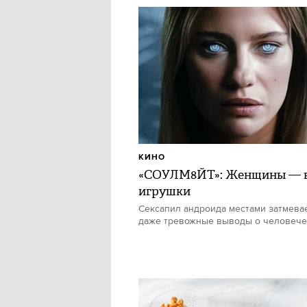
КИНО
«СОУЛМ8ЙТ»: Женщины — в
игрушки
Сексапил андроида местами затмевае
даже тревожные выводы о человече