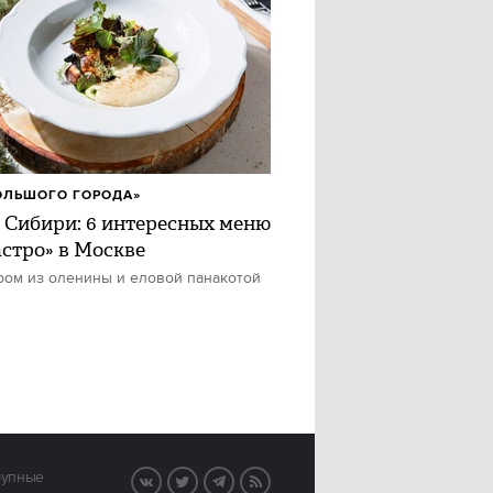
ОЛЬШОГО ГОРОДА»
 Сибири: 6 интересных меню
астро» в Москве
ром из оленины и еловой панакотой
рупные
VK
Twitter
Telegram
RSS