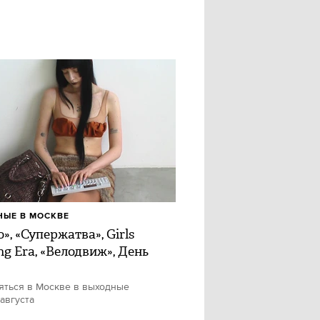
ЫЕ В МОСКВЕ
», «Супержатва», Girls
ng Era, «Велодвиж», День
яться в Москве в выходные
 августа