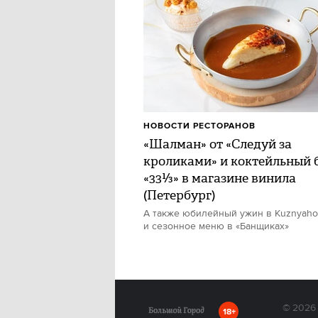
НОВОСТИ РЕСТОРАНОВ
«Шалман» от «Следуй за
кроликами» и коктейльный 
«33⅓» в магазине винила
(Петербург)
А также юбилейный ужин в Kuznyah
и сезонное меню в «Банщиках»
© 2026
18+