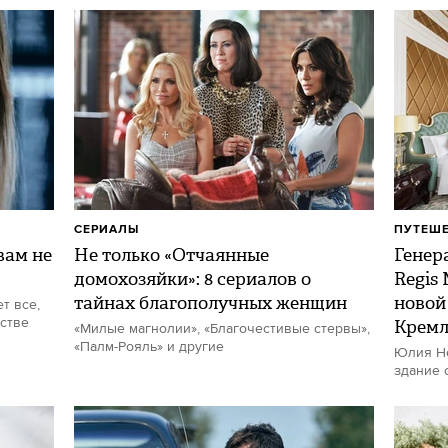
СЕРИАЛЫ
ПУТЕШ
ам не
Не только «Отчаянные
Генер
домохозяйки»: 8 сериалов о
Regis
тайнах благополучных женщин
новой
т все,
стве
Кремл
«Милые магнолии», «Благочестивые стервы»,
«Палм-Рояль» и другие
Юлия Не
здание 