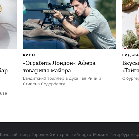
КИНО
ГИД «Б
«Ограбить Лондон»: Афера
Вкусы
бар
товарища майора
«Тайг
Бандитский триллер в духе Гая Ричи и
С бурге
Стивена Содерберга
ouse
Большой город. Городской интернет-сайт bg.ru. Москва, Петербург и к