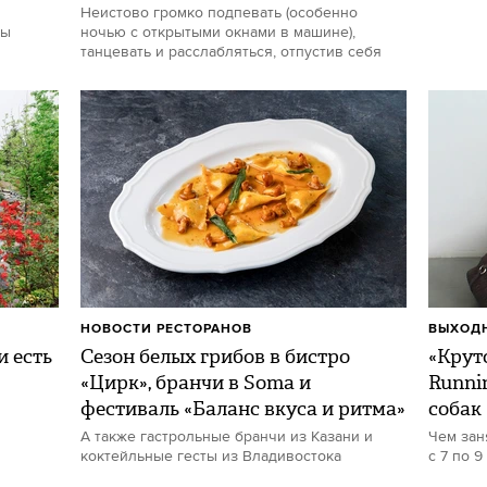
Неистово громко подпевать (особенно
ты
ночью с открытыми окнами в машине),
танцевать и расслабляться, отпустив себя
НОВОСТИ РЕСТОРАНОВ
ВЫХОДН
и есть
Сезон белых грибов в бистро
«Круто
«Цирк», бранчи в Soma и
Runni
фестиваль «Баланс вкуса и ритма»
собак
А также гастрольные бранчи из Казани и
Чем зан
коктейльные гесты из Владивостока
с 7 по 9