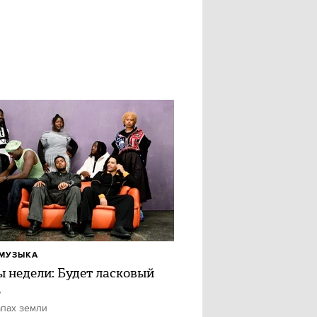
МУЗЫКА
ы недели: Будет ласковый
ь
апах земли