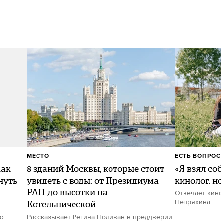
МЕСТО
ЕСТЬ ВОПРОС
Как
8 зданий Москвы, которые стоит
«Я взял со
нуть
увидеть с воды: от Президиума
кинолог, н
РАН до высотки на
Отвечает кин
Котельнической
Непряхина
ию
Рассказывает Регина Поливан в преддверии