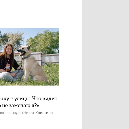
баку с улицы. Что видит
о не замечаю я?»
олог фонда «Ника» Кристина