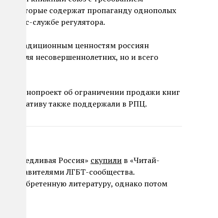
ниг, которые содержат пропаганду однополых
 в пресс-службе регулятора.
вует традиционным ценностям россиян
олько для несовершеннолетних, но и всего
ли законопроект об ограничении продажи книг
. Инициативу также поддержали в РПЦ.
 «Справедливая Россия»
скупили
в «Читай-
представителями ЛГБТ-сообщества.
ь приобретенную литературу, однако потом