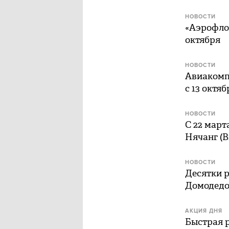
НОВОСТИ
«Аэрофлот
октября
НОВОСТИ
Авиакомпа
с 13 октяб
НОВОСТИ
С 22 март
Нячанг (В
НОВОСТИ
Десятки р
Домодедо
АКЦИЯ ДНЯ
Быстрая р