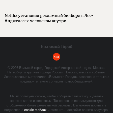
Netflix установил рекламный билборд в Лос-
Анджелесе с человеком внутри
18+
©
2026
Большой город. Городской интернет-сайт bg.ru. Москва,
Петербург и крупные города России. Новости, места и события.
Использование материалов «Большого Города» разрешено только с
предварительного согласия правообладателей.
Мы используем cookie, чтобы собирать статистику и делать
контент более интересным. Также cookie используются для
отображения более релевантной рекламы. Вы можете прочитать
подробнее о
cookie-файлах
и изменить настройки вашего браузера.