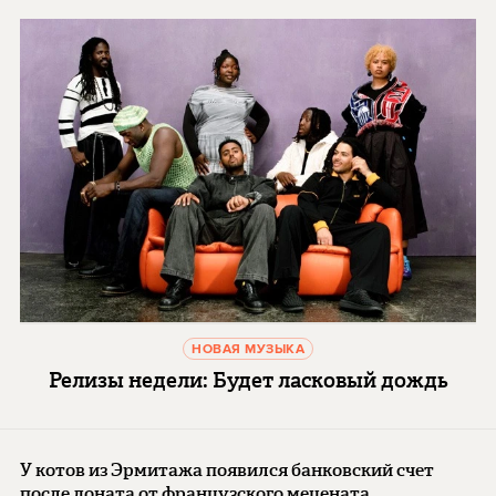
НОВАЯ МУЗЫКА
Релизы недели: Будет ласковый дождь
У котов из Эрмитажа появился банковский счет
после доната от французского мецената