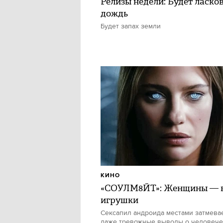
Релизы недели: Будет ласко
дождь
Будет запах земли
КИНО
«СОУЛМ8ЙТ»: Женщины — в
игрушки
Сексапил андроида местами затмевае
даже тревожные выводы о человече