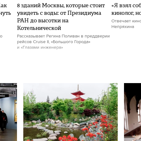
Как
8 зданий Москвы, которые стоит
«Я взял со
нуть
увидеть с воды: от Президиума
кинолог, н
РАН до высотки на
Отвечает кин
Котельнической
Непряхина
ию
Рассказывает Регина Поливан в преддверии
рейсов Cruise II, «Большого Города»
и «Глазами инженера»