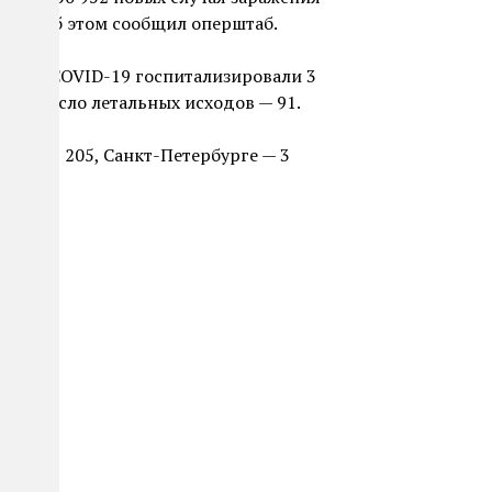
рта. Об этом сообщил оперштаб.
бря, с COVID-19 госпитализировали 3
012. Число летальных исходов — 91.
кве — 6 205, Санкт-Петербурге — 3
69.