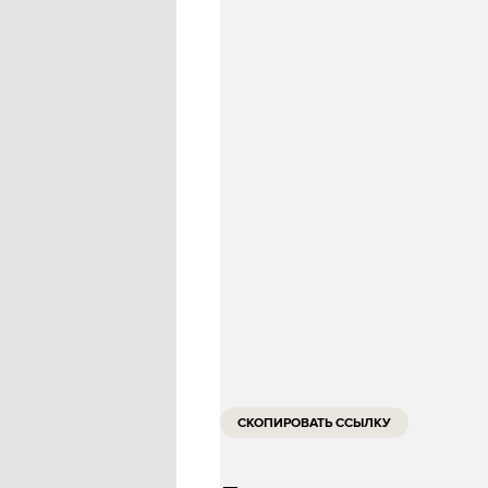
коронавирусом впервые с 11 ма
По данным на пятницу, 2 сентя
726 человек, выздоровели — 37 
Больше всего заболевших в Мос
159 и Московской области — 2 4
стопкоронавирус.рф
ИСТОЧНИК
:
СКОПИРОВАТЬ ССЫЛКУ