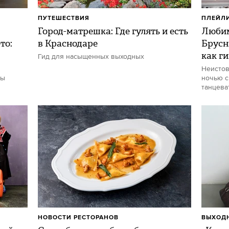
ПУТЕШЕСТВИЯ
ПЛЕЙЛ
Город-матрешка: Где гулять и есть
Любим
то:
в Краснодаре
Брусн
как г
Гид для насыщенных выходных
Неистов
ты
ночью с
танцева
НОВОСТИ РЕСТОРАНОВ
ВЫХОДН