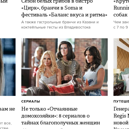
вый
Сезон белых грибов в бистро
«Круто
«Цирк», бранчи в Soma и
Runni
фестиваль «Баланс вкуса и ритма»
собак
А также гастрольные бранчи из Казани и
Чем зан
коктейльные гесты из Владивостока
с 7 по 9
СЕРИАЛЫ
ПУТЕШ
ам не
Не только «Отчаянные
Генер
домохозяйки»: 8 сериалов о
Regis
тайнах благополучных женщин
новой
т все,
стве