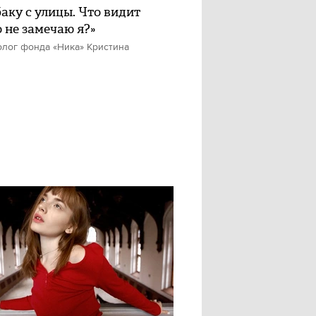
баку с улицы. Что видит
о не замечаю я?»
олог фонда «Ника» Кристина