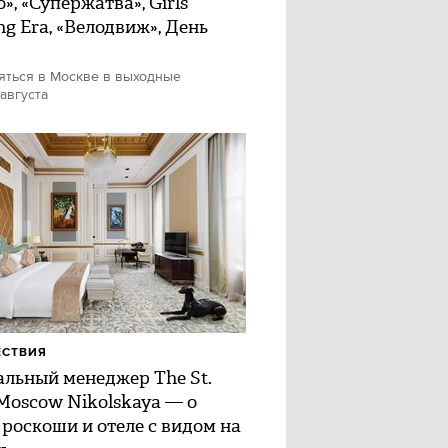
», «Супержатва», Girls
ng Era, «Велодвиж», День
яться в Москве в выходные
 августа
ЕСТВИЯ
альный менеджер The St.
 Moscow Nikolskaya — о
 роскоши и отеле с видом на