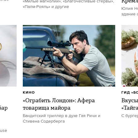
Кремл
«Милые магнолии», «Благочестивые стервы»,
«Палм-Рояль» и другие
Юлия Не
здание 
КИНО
ГИД «Б
«Ограбить Лондон»: Афера
Вкусы
бар
товарища майора
«Тайг
Бандитский триллер в духе Гая Ричи и
С бурге
Стивена Содерберга
ouse