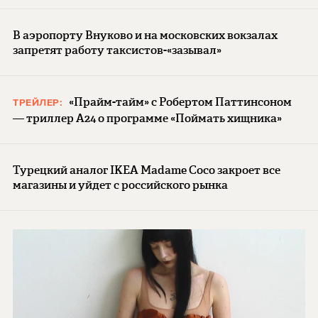
В аэропорту Внуково и на московских вокзалах
запретят работу таксистов-«зазывал»
«Прайм-тайм» с Робертом Паттинсоном
ТРЕЙЛЕР:
— триллер A24 о программе «Поймать хищника»
Турецкий аналог IKEA Madame Coco закроет все
магазины и уйдет с российского рынка