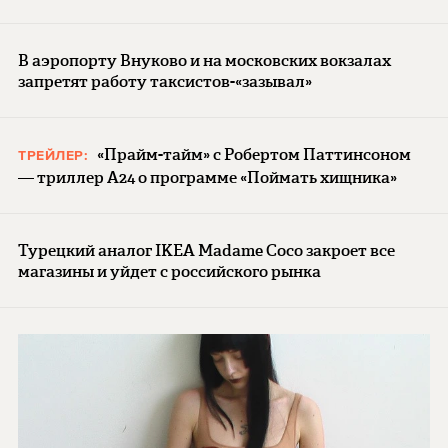
В аэропорту Внуково и на московских вокзалах
запретят работу таксистов-«зазывал»
«Прайм-тайм» с Робертом Паттинсоном
ТРЕЙЛЕР:
— триллер A24 о программе «Поймать хищника»
Турецкий аналог IKEA Madame Coco закроет все
магазины и уйдет с российского рынка