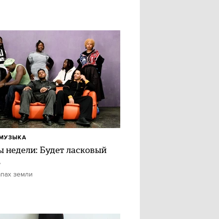
МУЗЫКА
ы недели: Будет ласковый
ь
апах земли