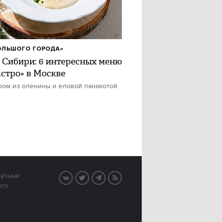
ОЛЬШОГО ГОРОДА»
 Сибири: 6 интересных меню
астро» в Москве
ром из оленины и еловой панакотой
рупные
VK
Twitter
Telegram
RSS
ого