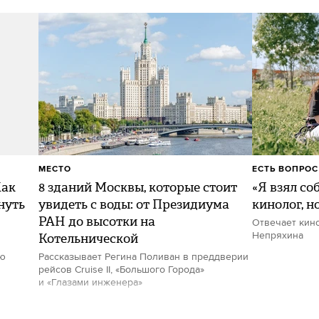
МЕСТО
ЕСТЬ ВОПРОС
Как
8 зданий Москвы, которые стоит
«Я взял со
нуть
увидеть с воды: от Президиума
кинолог, н
РАН до высотки на
Отвечает кин
Котельнической
Непряхина
ию
Рассказывает Регина Поливан в преддверии
рейсов Cruise II, «Большого Города»
и «Глазами инженера»