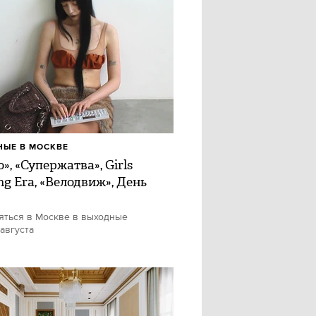
ЫЕ В МОСКВЕ
», «Супержатва», Girls
ng Era, «Велодвиж», День
яться в Москве в выходные
 августа