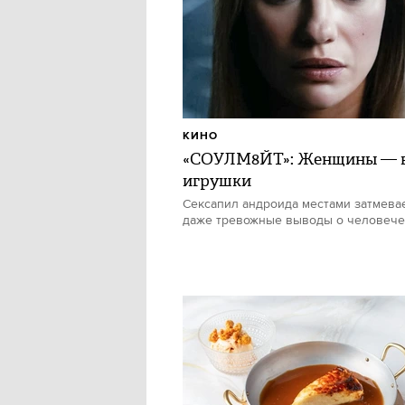
КИНО
«СОУЛМ8ЙТ»: Женщины — в
игрушки
Сексапил андроида местами затмевае
даже тревожные выводы о человече