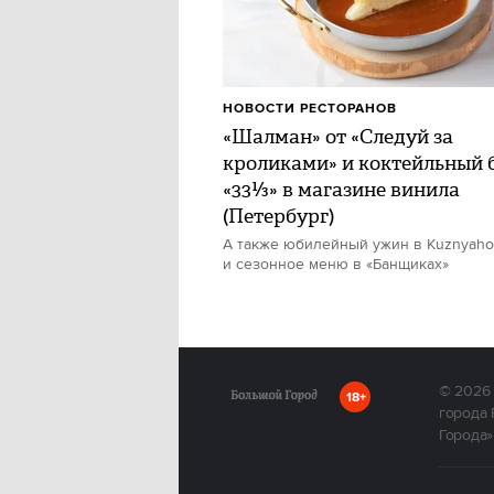
НОВОСТИ РЕСТОРАНОВ
«Шалман» от «Следуй за
кроликами» и коктейльный 
«33⅓» в магазине винила
(Петербург)
А также юбилейный ужин в Kuznyah
и сезонное меню в «Банщиках»
© 2026
18+
города 
Города»