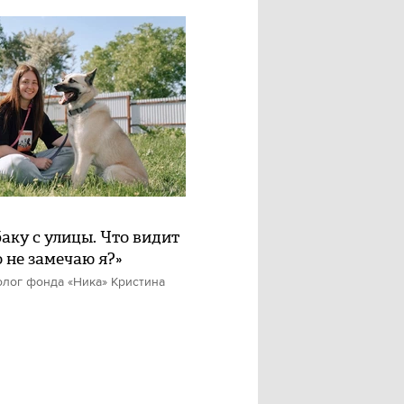
баку с улицы. Что видит
о не замечаю я?»
олог фонда «Ника» Кристина