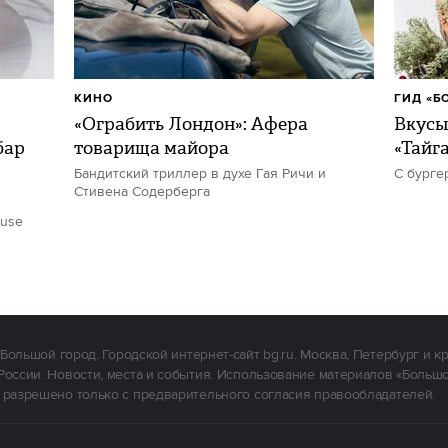
КИНО
ГИД «Б
«Ограбить Лондон»: Афера
Вкусы
бар
товарища майора
«Тайг
Бандитский триллер в духе Гая Ричи и
С бурге
Стивена Содерберга
ouse
Большой город. Городской интернет-сайт bg.ru. Москва, Петербург и к
России. Новости, места и события. Использование материалов «Больш
 разрешено только с предварительного согласия правообладателей.