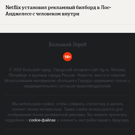
Netflix установил рекламный билборд в Лос-
Анджелесе с человеком внутри
18+
©
2026
Большой город. Городской интернет-сайт bg.ru. Москва,
Петербург и крупные города России. Новости, места и события.
Использование материалов «Большого Города» разрешено только с
предварительного согласия правообладателей.
Мы используем cookie, чтобы собирать статистику и делать
контент более интересным. Также cookie используются для
отображения более релевантной рекламы. Вы можете прочитать
подробнее о
cookie-файлах
и изменить настройки вашего браузера.