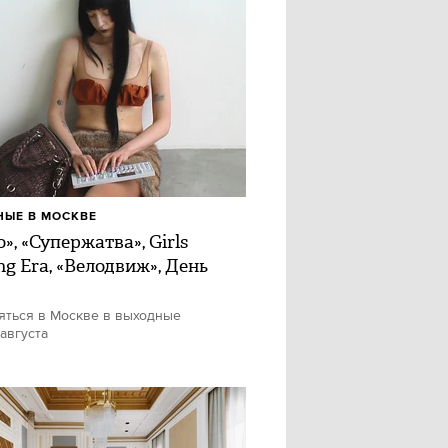
ЫЕ В МОСКВЕ
», «Супержатва», Girls
ng Era, «Велодвиж», День
яться в Москве в выходные
 августа