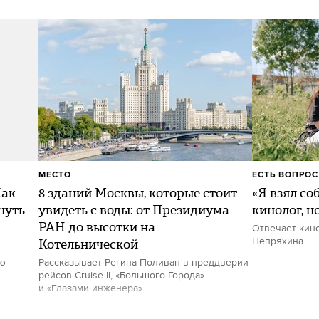
МЕСТО
ЕСТЬ ВОПРОС
Как
8 зданий Москвы, которые стоит
«Я взял со
нуть
увидеть с воды: от Президиума
кинолог, н
РАН до высотки на
Отвечает кин
Котельнической
Непряхина
ию
Рассказывает Регина Поливан в преддверии
рейсов Cruise II, «Большого Города»
и «Глазами инженера»