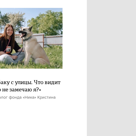
баку с улицы. Что видит
о не замечаю я?»
олог фонда «Ника» Кристина