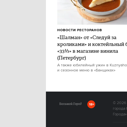
НОВОСТИ РЕСТОРАНОВ
«Шалман» от «Следуй за
кроликами» и коктейльный 
«33⅓» в магазине винила
(Петербург)
А также юбилейный ужин в Kuznyah
и сезонное меню в «Банщиках»
© 2026
18+
города 
Города»