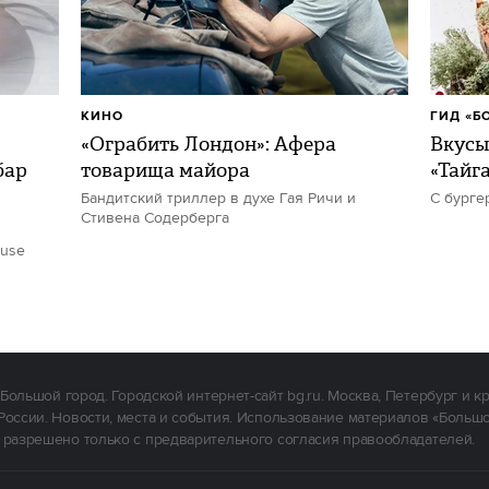
КИНО
ГИД «Б
«Ограбить Лондон»: Афера
Вкусы
бар
товарища майора
«Тайг
Бандитский триллер в духе Гая Ричи и
С бурге
Стивена Содерберга
ouse
Большой город. Городской интернет-сайт bg.ru. Москва, Петербург и к
России. Новости, места и события. Использование материалов «Больш
 разрешено только с предварительного согласия правообладателей.