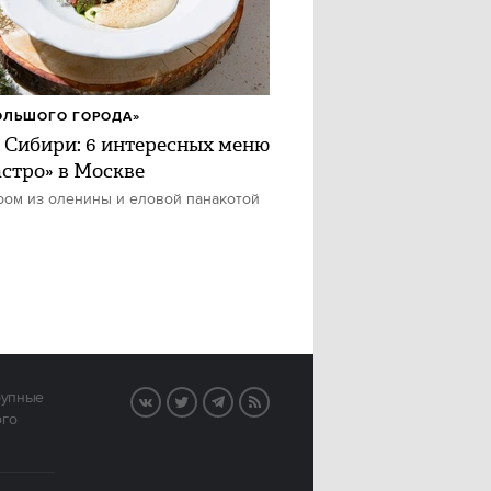
ОЛЬШОГО ГОРОДА»
 Сибири: 6 интересных меню
астро» в Москве
ром из оленины и еловой панакотой
рупные
VK
Twitter
Telegram
RSS
ого