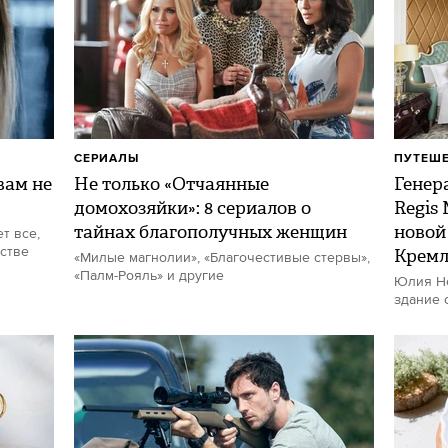
СЕРИАЛЫ
ПУТЕШ
ам не
Не только «Отчаянные
Генер
домохозяйки»: 8 сериалов о
Regis
тайнах благополучных женщин
новой
т все,
стве
Кремл
«Милые магнолии», «Благочестивые стервы»,
«Палм-Рояль» и другие
Юлия Не
здание 