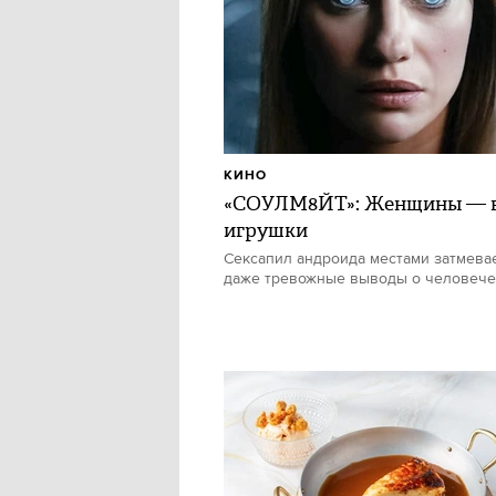
КИНО
«СОУЛМ8ЙТ»: Женщины — в
игрушки
Сексапил андроида местами затмевае
даже тревожные выводы о человече