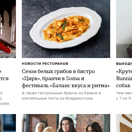
НОВОСТИ РЕСТОРАНОВ
ВЫХОДН
е
Сезон белых грибов в бистро
«Круто
ется
«Цирк», бранчи в Soma и
Runni
фестиваль «Баланс вкуса и ритма»
собак
но
А также гастрольные бранчи из Казани и
Чем зан
,
коктейльные гесты из Владивостока
с 7 по 9
 себя