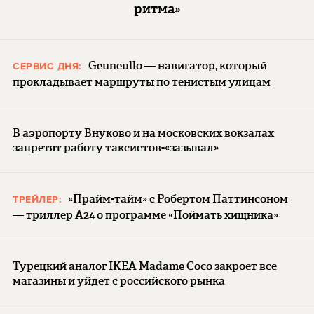
ритма»
Geuneullo — навигатор, который
СЕРВИС ДНЯ:
прокладывает маршруты по тенистым улицам
В аэропорту Внуково и на московских вокзалах
запретят работу таксистов-«зазывал»
«Прайм-тайм» с Робертом Паттинсоном
ТРЕЙЛЕР:
— триллер A24 о программе «Поймать хищника»
Турецкий аналог IKEA Madame Coco закроет все
магазины и уйдет с российского рынка