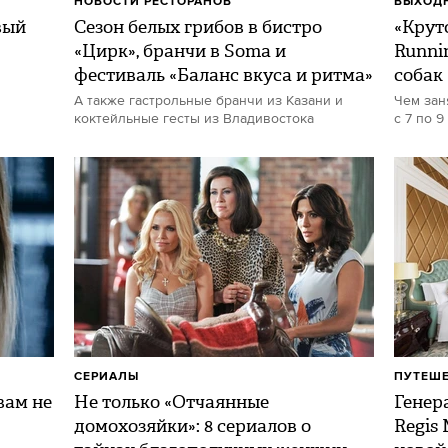
НОВОСТИ РЕСТОРАНОВ
ВЫХОДН
вый
Сезон белых грибов в бистро
«Круто
«Цирк», бранчи в Soma и
Runni
фестиваль «Баланс вкуса и ритма»
собак
А также гастрольные бранчи из Казани и
Чем зан
коктейльные гесты из Владивостока
с 7 по 9
СЕРИАЛЫ
ПУТЕШ
ам не
Не только «Отчаянные
Генер
домохозяйки»: 8 сериалов о
Regis