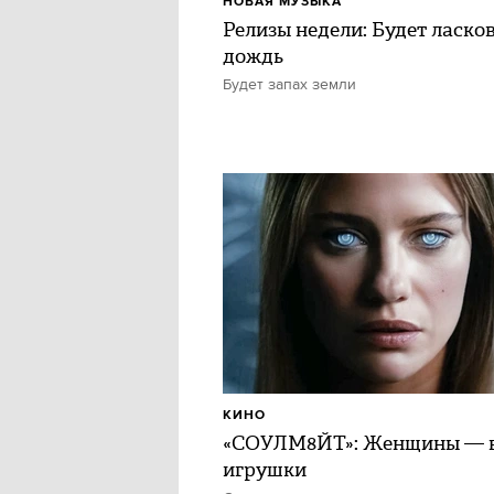
НОВАЯ МУЗЫКА
Релизы недели: Будет ласко
дождь
Будет запах земли
КИНО
«СОУЛМ8ЙТ»: Женщины — в
игрушки