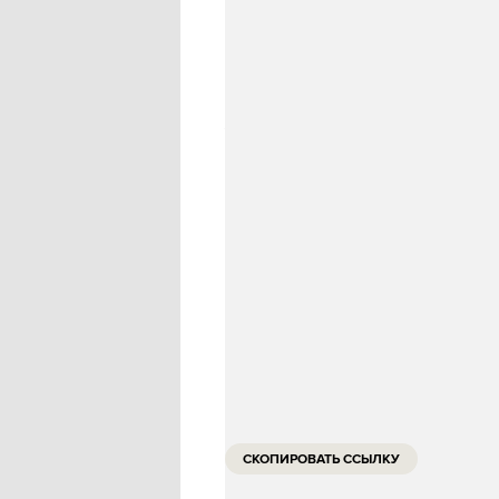
«Спутником V» и «Спутником Ла
здравоохранения страны.
Непривитым туристам нужно бу
чем за 72 часа до прибытия в с
декларацию здоровья Air Suvid
Россиянам для въезда нужна в
Министерство здравоохр
ИСТОЧНИК
:
СКОПИРОВАТЬ ССЫЛКУ