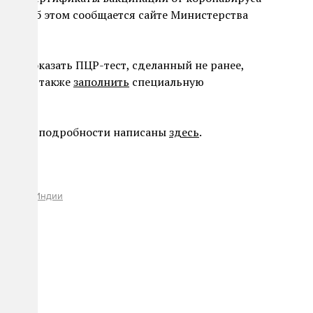
йт». Об этом сообщается сайте Министерства
дет показать ПЦР-тест, сделанный не ранее,
трану, а также
заполнить
специальную
ha.
иза. Все подробности написаны
здесь
.
анения Индии