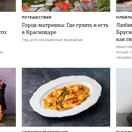
ПУТЕШЕСТВИЯ
ПЛЕЙЛ
Город-матрешка: Где гулять и есть
Любим
то:
в Краснодаре
Брусн
как г
Гид для насыщенных выходных
Неистов
ты
ночью с
танцева