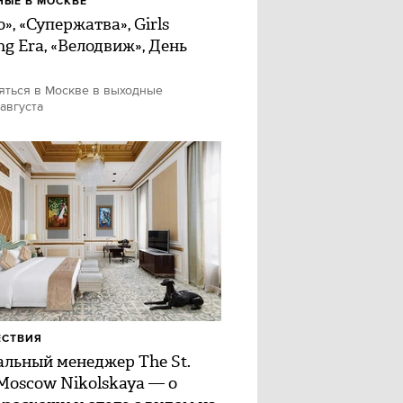
ЫЕ В МОСКВЕ
», «Супержатва», Girls
ng Era, «Велодвиж», День
яться в Москве в выходные
 августа
ЕСТВИЯ
альный менеджер The St.
 Moscow Nikolskaya — о