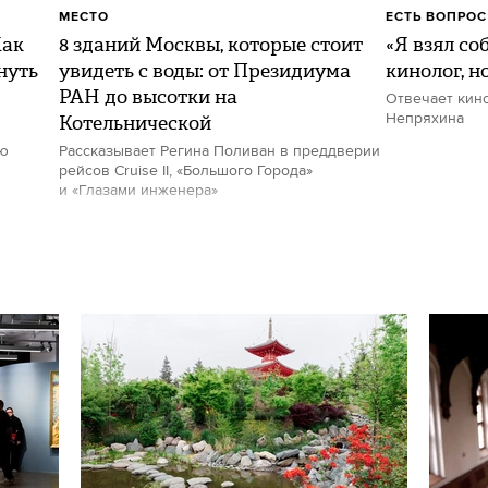
МЕСТО
ЕСТЬ ВОПРОС
Как
8 зданий Москвы, которые стоит
«Я взял со
нуть
увидеть с воды: от Президиума
кинолог, н
РАН до высотки на
Отвечает кин
Котельнической
Непряхина
ию
Рассказывает Регина Поливан в преддверии
рейсов Cruise II, «Большого Города»
и «Глазами инженера»