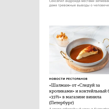
Сексапил андроида местами затмевае
даже тревожные выводы о человече
НОВОСТИ РЕСТОРАНОВ
«Шалман» от «Следуй за
кроликами» и коктейльный 
«33⅓» в магазине винила
(Петербург)