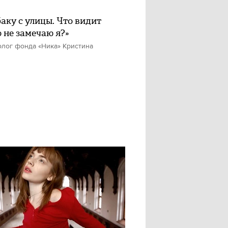
баку с улицы. Что видит
о не замечаю я?»
олог фонда «Ника» Кристина