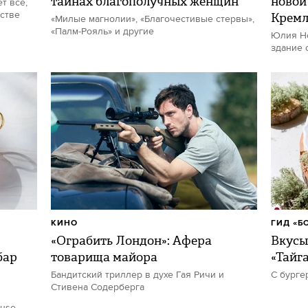
тайнах благополучных женщин
новой
т все,
стве
Кремл
«Милые магнолии», «Благочестивые стервы»,
«Палм-Рояль» и другие
Юлия Не
здание 
КИНО
ГИД «Б
«Ограбить Лондон»: Афера
Вкусы
бар
товарища майора
«Тайг
Бандитский триллер в духе Гая Ричи и
С бурге
Стивена Содерберга