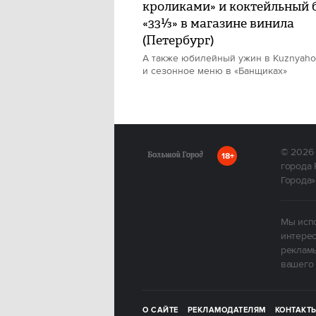
кроликами» и коктейльный 
«33⅓» в магазине винила
(Петербург)
А также юбилейный ужин в Kuznyah
и сезонное меню в «Банщиках»
© 2026
18+
города 
Города»
Мы испо
интерес
рекламы
вашего 
О САЙТЕ
РЕКЛАМОДАТЕЛЯМ
КОНТАКТ