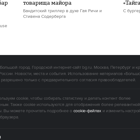
бар
товарища майора
«Тайг
Бандитский триллер в духе Гая Ричи и
С бурге
Стивена Содерберга
ouse
Большой город. Городской интернет-сайт bg.ru. Москва, Петербург и к
России. Новости, места и события. Использование материалов «Больш
 разрешено только с предварительного согласия правообладателей.
льзуем cookie, чтобы собирать статистику и делать контент более
ным. Также cookie используются для отображения более релевантной
. Вы можете прочитать подробнее о
cookie-файлах
и изменить настро
браузера.
Ы