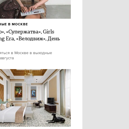
ЫЕ В МОСКВЕ
», «Супержатва», Girls
ng Era, «Велодвиж», День
яться в Москве в выходные
 августа