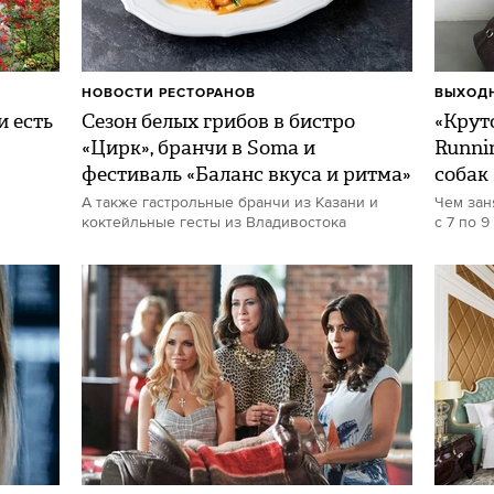
НОВОСТИ РЕСТОРАНОВ
ВЫХОДН
и есть
Сезон белых грибов в бистро
«Круто
«Цирк», бранчи в Soma и
Runni
фестиваль «Баланс вкуса и ритма»
собак
А также гастрольные бранчи из Казани и
Чем зан
коктейльные гесты из Владивостока
с 7 по 9