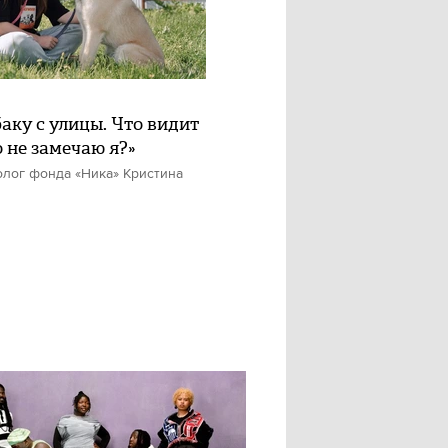
баку с улицы. Что видит
о не замечаю я?»
олог фонда «Ника» Кристина