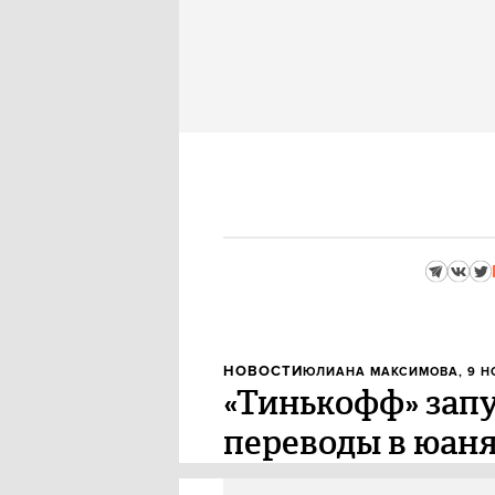
НОВОСТИ
ЮЛИАНА МАКСИМОВА
, 9 
«Тинькофф» зап
переводы в юаня
Банк «Тинькофф» добавил исх