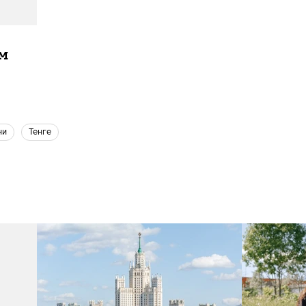
ам
ни
Тенге