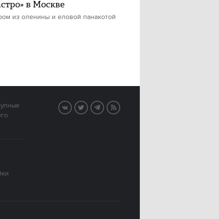
астро» в Москве
ром из оленины и еловой панакотой
рупные
VK
Twitter
Telegram
RSS
ого
йки