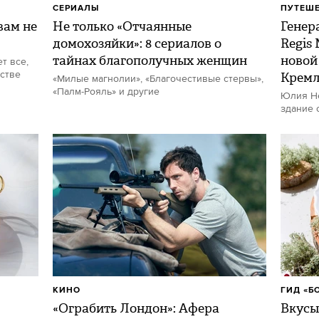
СЕРИАЛЫ
ПУТЕШ
ам не
Не только «Отчаянные
Генер
домохозяйки»: 8 сериалов о
Regis
тайнах благополучных женщин
новой
т все,
стве
Кремл
«Милые магнолии», «Благочестивые стервы»,
«Палм-Рояль» и другие
Юлия Не
здание 
КИНО
ГИД «Б
«Ограбить Лондон»: Афера
Вкусы