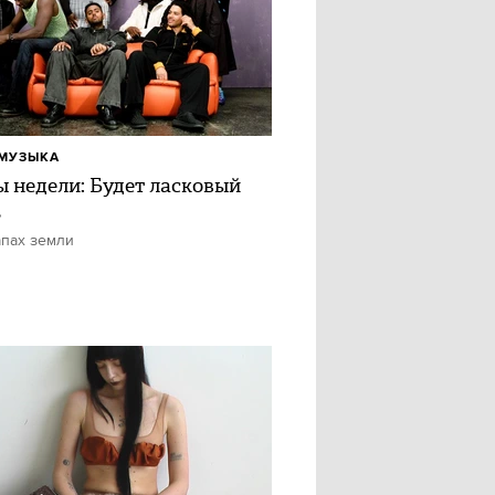
МУЗЫКА
ы недели: Будет ласковый
ь
апах земли