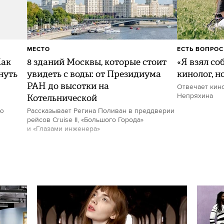
МЕСТО
ЕСТЬ ВОПРОС
Как
8 зданий Москвы, которые стоит
«Я взял со
нуть
увидеть с воды: от Президиума
кинолог, н
РАН до высотки на
Отвечает кин
Котельнической
Непряхина
ию
Рассказывает Регина Поливан в преддверии
рейсов Cruise II, «Большого Города»
и «Глазами инженера»