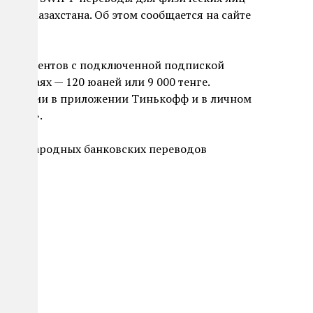
итая и Казахстана. Об этом сообщается на сайте
для клиентов с подключенной подпиской
х случаях — 120 юаней или 9 000 тенге.
иложении в приложении Тинькофф и в личном
латежи».
международных банковских переводов