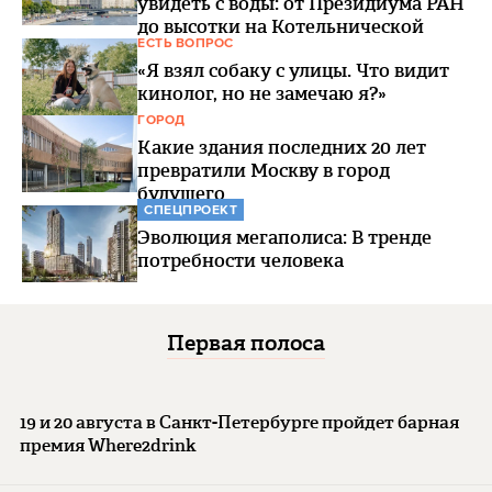
увидеть с воды: от Президиума РАН
до высотки на Котельнической
ЕСТЬ ВОПРОС
«Я взял собаку с улицы. Что видит
кинолог, но не замечаю я?»
ГОРОД
Какие здания последних 20 лет
превратили Москву в город
будущего
СПЕЦПРОЕКТ
Эволюция мегаполиса: В тренде
потребности человека
Первая полоса
19 и 20 августа в Санкт-Петербурге пройдет барная
премия Where2drink