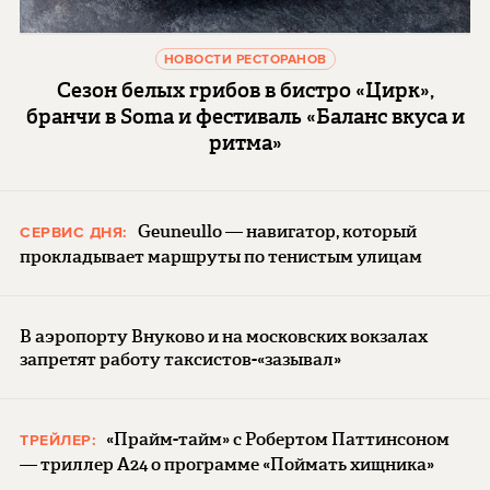
НОВОСТИ РЕСТОРАНОВ
Сезон белых грибов в бистро «Цирк»,
бранчи в Soma и фестиваль «Баланс вкуса и
ритма»
Geuneullo — навигатор, который
СЕРВИС ДНЯ:
прокладывает маршруты по тенистым улицам
В аэропорту Внуково и на московских вокзалах
запретят работу таксистов-«зазывал»
«Прайм-тайм» с Робертом Паттинсоном
ТРЕЙЛЕР:
— триллер A24 о программе «Поймать хищника»