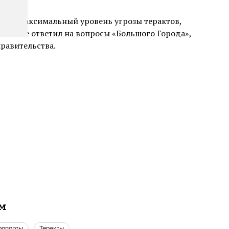
вели максимальный уровень угрозы терактов,
уково не ответил на вопросы «Большого Города»,
равительства.
ам
эропорты
теракты