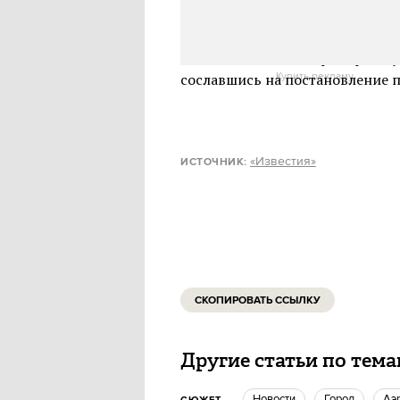
По какой причине аэропорты в
пока не известно. Аэропорт Вн
сославшись на постановление п
Купить рекламу
«Известия»
ИСТОЧНИК:
СКОПИРОВАТЬ ССЫЛКУ
Другие статьи по тем
новости
город
А