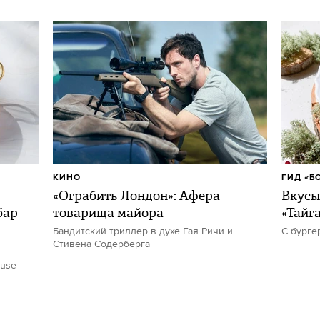
КИНО
ГИД «Б
«Ограбить Лондон»: Афера
Вкусы
бар
товарища майора
«Тайг
Бандитский триллер в духе Гая Ричи и
С бурге
Стивена Содерберга
ouse