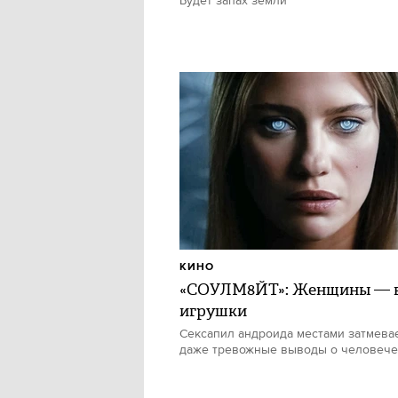
Будет запах земли
КИНО
«СОУЛМ8ЙТ»: Женщины — в
игрушки
Сексапил андроида местами затмевае
даже тревожные выводы о человече