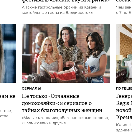
А также гастрольные бранчи из Казани и
Чем зан
коктейльные гесты из Владивостока
с 7 по 9
СЕРИАЛЫ
ПУТЕШ
ам не
Не только «Отчаянные
Генер
домохозяйки»: 8 сериалов о
Regis
тайнах благополучных женщин
новой
т все,
стве
Кремл
«Милые магнолии», «Благочестивые стервы»,
«Палм-Рояль» и другие
Юлия Не
здание 