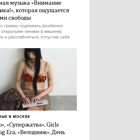
ая музыка «Внимание
ика!», которая ощущается
имн свободы
о громко подпевать (особенно
 открытыми окнами в машине),
ть и расслабляться, отпустив себя
ЫЕ В МОСКВЕ
», «Супержатва», Girls
ng Era, «Велодвиж», День