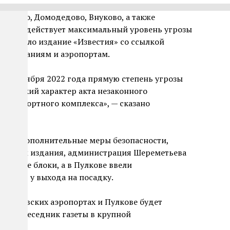
етьево, Домодедово, Внуково, а также
 ноября действует максимальный уровень угрозы
сообщило издание «Известия» со ссылкой
иакомпаниям и аэропортам.
ут 10 ноября 2022 года прямую степень угрозы
тический характер акта незаконного
транспортного комплекса», — сказано
нять дополнительные меры безопасности,
 данным издания, администрация Шереметьева
етонные блоки, а в Пулкове ввели
жиров у выхода на посадку.
 московских аэропортах и Пулкове будет
тил собеседник газеты в крупной