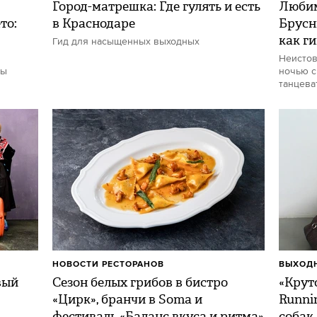
Город-матрешка: Где гулять и есть
Любим
то:
в Краснодаре
Брусн
как г
Гид для насыщенных выходных
Неистов
ты
ночью с
танцева
НОВОСТИ РЕСТОРАНОВ
ВЫХОДН
вый
Сезон белых грибов в бистро
«Круто
«Цирк», бранчи в Soma и
Runni
фестиваль «Баланс вкуса и ритма»
собак