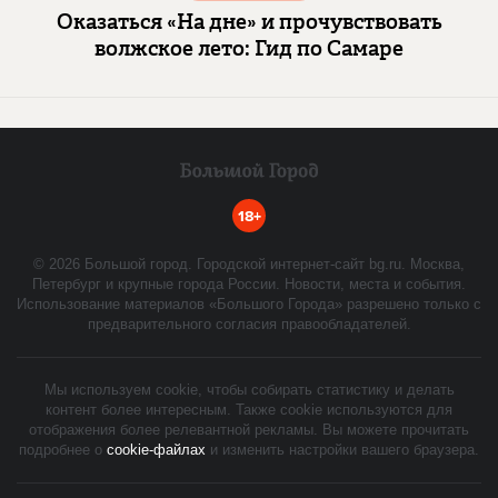
Оказаться «На дне» и прочувствовать
волжское лето: Гид по Самаре
18+
©
2026
Большой город. Городской интернет-сайт bg.ru. Москва,
Петербург и крупные города России. Новости, места и события.
Использование материалов «Большого Города» разрешено только с
предварительного согласия правообладателей.
Мы используем cookie, чтобы собирать статистику и делать
контент более интересным. Также cookie используются для
отображения более релевантной рекламы. Вы можете прочитать
подробнее о
cookie-файлах
и изменить настройки вашего браузера.