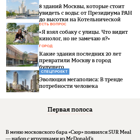
8 зданий Москвы, которые стоит
увидеть с воды: от Президиума РАН
до высотки на Котельнической
ЕСТЬ ВОПРОС
«Я взял собаку с улицы. Что видит
кинолог, но не замечаю я?»
ГОРОД
Какие здания последних 20 лет
превратили Москву в город
будущего
СПЕЦПРОЕКТ
Эволюция мегаполиса: В тренде
потребности человека
Первая полоса
В меню московского бара «Сюр» появился SUR Meal
— набор с игрушками из McDonald’s