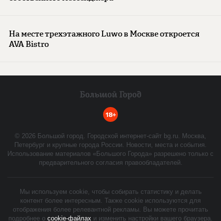
На месте трехэтажного Luwo в Москве откроется
AVA Bistro
18+
©
2026
Большой город. Городской интернет-сайт bg.ru. Москва,
Петербург и крупные города России. Новости, места и события.
Использование материалов «Большого Города» разрешено только с
предварительного согласия правообладателей.
Мы используем cookie, чтобы собирать статистику и делать
контент более интересным. Также cookie используются для
отображения более релевантной рекламы. Вы можете прочитать
подробнее о
cookie-файлах
и изменить настройки вашего браузера.