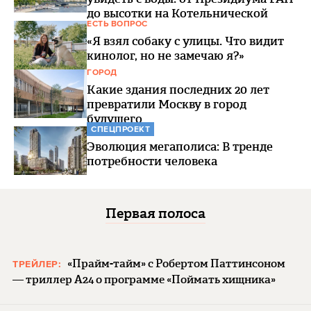
до высотки на Котельнической
ЕСТЬ ВОПРОС
«Я взял собаку с улицы. Что видит
кинолог, но не замечаю я?»
ГОРОД
Какие здания последних 20 лет
превратили Москву в город
будущего
СПЕЦПРОЕКТ
Эволюция мегаполиса: В тренде
потребности человека
Первая полоса
«Прайм-тайм» с Робертом Паттинсоном
ТРЕЙЛЕР:
— триллер A24 о программе «Поймать хищника»