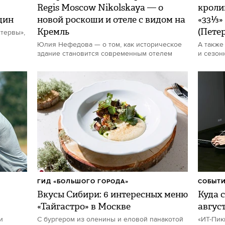
Regis Moscow Nikolskaya — о
кроли
щин
новой роскоши и отеле с видом на
«33⅓»
Кремль
(Пете
тервы»,
Юлия Нефедова — о том, как историческое
А также
здание становится современным отелем
и сезон
ГИД «БОЛЬШОГО ГОРОДА»
СОБЫТИ
Вкусы Сибири: 6 интересных меню
Куда с
«Тайгастро» в Москве
авгус
и
С бургером из оленины и еловой панакотой
«ИТ-Пик