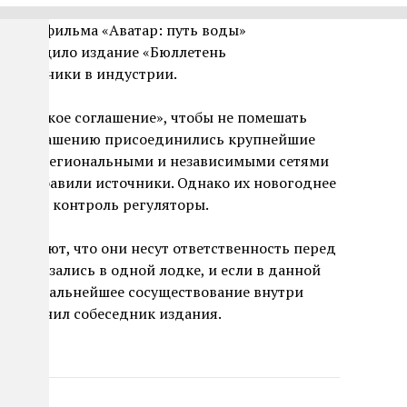
рокат фильма «Аватар: путь воды»
ом сообщило издание «Бюллетень
 источники в индустрии.
ьменское соглашение», чтобы не помешать
. К соглашению присоединились крупнейшие
льшими региональными и независимыми сетями
и», добавили источники. Однако их новогоднее
ьмут под контроль регуляторы.
азывают, что они несут ответственность перед
мы оказались в одной лодке, и если в данной
гу, то дальнейшее сосуществование внутри
— пояснил собеседник издания.