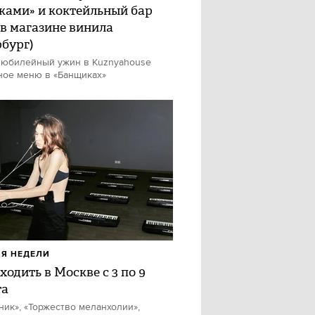
ками» и коктейльный бар
 в магазине винила
рбург)
 юбилейный ужин в Kuznyahouse
ное меню в «Банщиках»
Я НЕДЕЛИ
ходить в Москве с 3 по 9
та
ник», «Торжество меланхолии»,