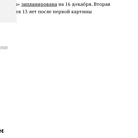
ть воды»
запланирована
на 16 декабря. Вторая
т спустя 13 лет после первой картины
ика»
ам