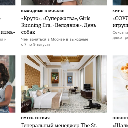
ВЫХОДНЫЕ В МОСКВЕ
КИНО
о
«Круто», «Супержатва», Girls
«СОУЛ
Running Era, «Велодвиж», День
игру
ритма»
собак
Сексапи
даже тр
ни и
Чем заняться в Москве в выходные
с 7 по 9 августа
ПУТЕШЕСТВИЯ
НОВОСТ
Генеральный менеджер The St.
«Шалм