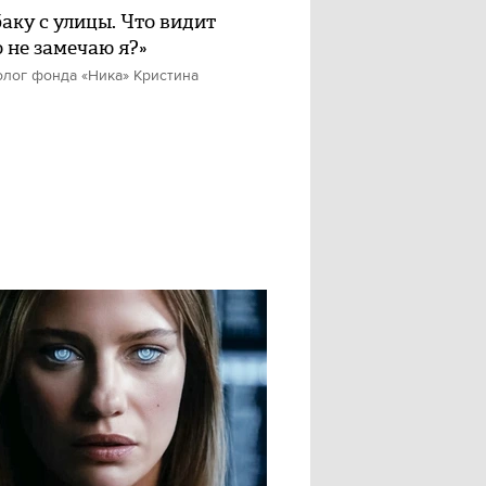
баку с улицы. Что видит
о не замечаю я?»
олог фонда «Ника» Кристина