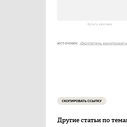
Мировая премьера «Аватар: пу
часть культового фильма выйде
режиссера Джеймса Кэмерона.
Купить рекламу
«Бюллетень кинопрокатч
ИСТОЧНИК:
СКОПИРОВАТЬ ССЫЛКУ
Другие статьи по тем