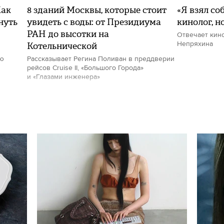
Как
8 зданий Москвы, которые стоит
«Я взял со
нуть
увидеть с воды: от Президиума
кинолог, н
РАН до высотки на
Отвечает кин
Котельнической
Непряхина
ию
Рассказывает Регина Поливан в преддверии
рейсов Cruise II, «Большого Города»
и «Глазами инженера»