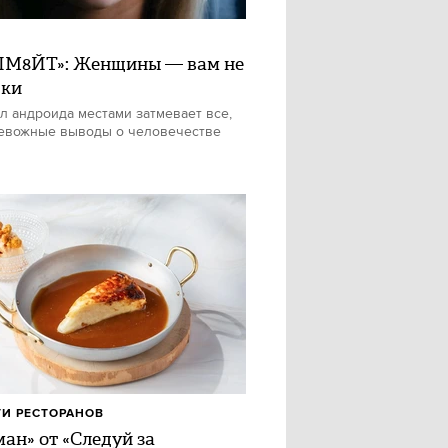
М8ЙТ»: Женщины — вам не
шки
л андроида местами затмевает все,
евожные выводы о человечестве
И РЕСТОРАНОВ
ан» от «Следуй за