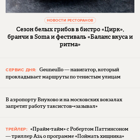
НОВОСТИ РЕСТОРАНОВ
Сезон белых грибов в бистро «Цирк»,
бранчи в Soma и фестиваль «Баланс вкуса и
ритма»
Geuneullo — навигатор, который
СЕРВИС ДНЯ:
прокладывает маршруты по тенистым улицам
В аэропорту Внуково и на московских вокзалах
запретят работу таксистов-«зазывал»
«Прайм-тайм» с Робертом Паттинсоном
ТРЕЙЛЕР:
— триллер A24 о программе «Поймать хищника»