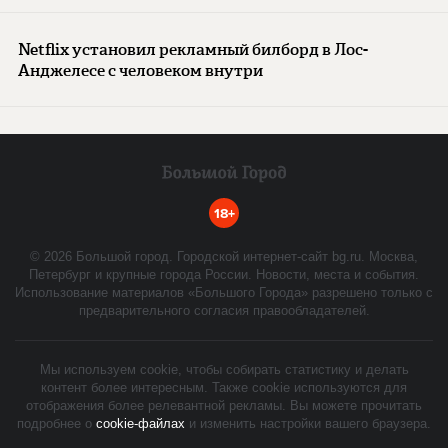
Netflix установил рекламный билборд в Лос-
Анджелесе с человеком внутри
18+
©
2026
Большой город. Городской интернет-сайт bg.ru. Москва,
Петербург и крупные города России. Новости, места и события.
Использование материалов «Большого Города» разрешено только с
предварительного согласия правообладателей.
Мы используем cookie, чтобы собирать статистику и делать
контент более интересным. Также cookie используются для
отображения более релевантной рекламы. Вы можете прочитать
подробнее о
cookie-файлах
и изменить настройки вашего браузера.