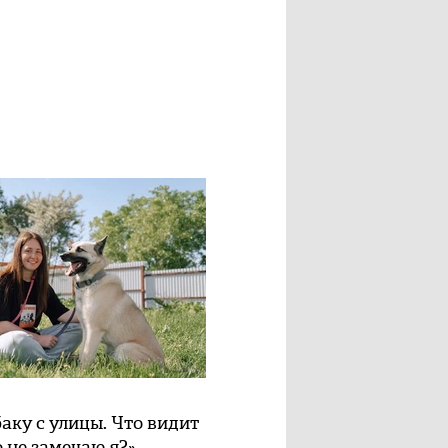
баку с улицы. Что видит
о не замечаю я?»