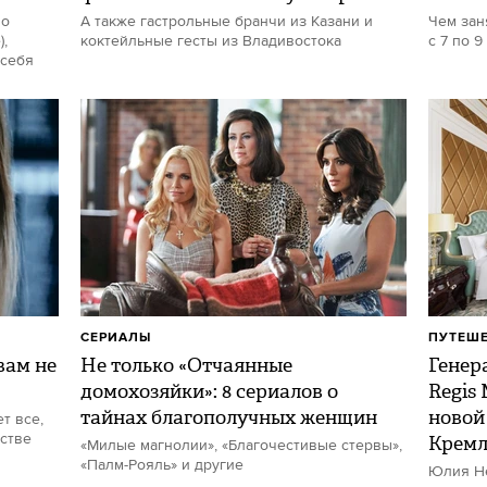
но
А также гастрольные бранчи из Казани и
Чем зан
,
коктейльные гесты из Владивостока
с 7 по 9
 себя
СЕРИАЛЫ
ПУТЕШ
ам не
Не только «Отчаянные
Генер
домохозяйки»: 8 сериалов о
Regis
тайнах благополучных женщин
новой
т все,
стве
Кремл
«Милые магнолии», «Благочестивые стервы»,
«Палм-Рояль» и другие
Юлия Не