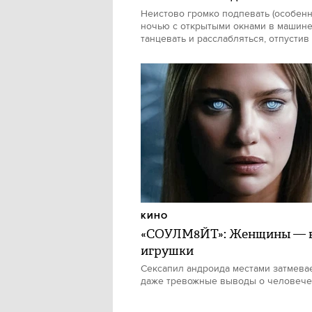
Неистово громко подпевать (особен
ночью с открытыми окнами в машине)
танцевать и расслабляться, отпустив
КИНО
«СОУЛМ8ЙТ»: Женщины — в
игрушки
Сексапил андроида местами затмевае
даже тревожные выводы о человече