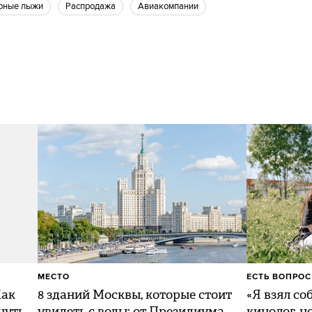
орные лыжи
Распродажа
Авиакомпании
МЕСТО
ЕСТЬ ВОПРОС
Как
8 зданий Москвы, которые стоит
«Я взял со
нуть
увидеть с воды: от Президиума
кинолог, н