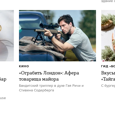
здание 
КИНО
ГИД «Б
«Ограбить Лондон»: Афера
Вкусы
бар
товарища майора
«Тайг
Бандитский триллер в духе Гая Ричи и
С бурге
Стивена Содерберга
ouse