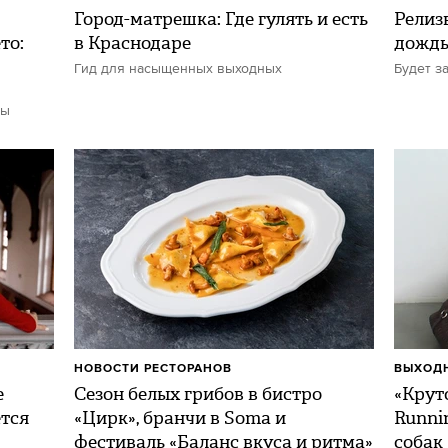
Город-матрешка: Где гулять и есть
Релиз
то:
в Краснодаре
дожд
Гид для насыщенных выходных
Будет з
ты
НОВОСТИ РЕСТОРАНОВ
ВЫХОДН
е
Сезон белых грибов в бистро
«Круто
ется
«Цирк», бранчи в Soma и
Runni
фестиваль «Баланс вкуса и ритма»
собак