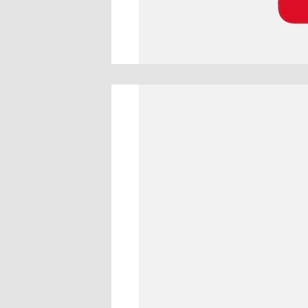
Российские маркетплейсы уже
Компания Apple официально
о
России, поэтому интернет-маг
импорту, то есть без разрешен
В торговых сетях «
М.Видео
» и «
оформить от 89 999 рублей, в «
iPhone 14 стоит от 59 990 рубле
Если вы хотите смартфон, но у
в лизинг, а затем выкупить га
через год.
«Большой Город» поговорил с 