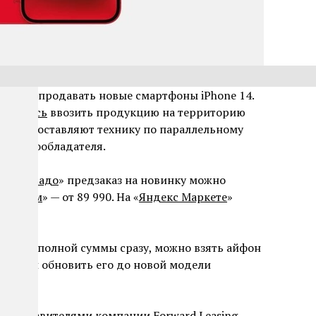
начали
продавать новые смартфоны iPhone 14.
тказалась
ввозить продукцию на территорию
азины поставляют технику по параллельному
ия правообладателя.
Эльдорадо
» предзаказ на новинку можно
Связном
» — от 89 990. На «
Яндекс Маркете
»
й.
 вас нет полной суммы сразу, можно взять айфон
джет или обновить его до новой модели
представителями компании Forward Leasing