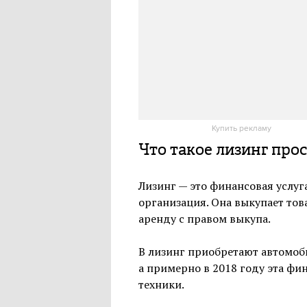
о том, как устроена подписка н
аналитика Mobile Research Gro
Computer Reseller News Алекс
TelecomDaily Дениса Кускова, 
Купить рекламу
Что такое лизинг про
Лизинг — это финансовая услуг
организация. Она выкупает това
аренду с правом выкупа.
В лизинг приобретают автомоби
а примерно в 2018 году эта ф
техники.