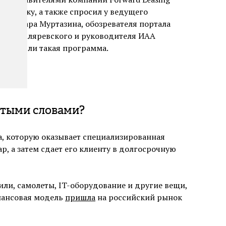
а технику, а также спросил у ведущего
up Эльдара Муртазина, обозревателя портала
андра Маляревского и руководителя ИАА
выгодна ли такая программа.
стыми словами?
а, которую оказывает специализированная
р, а затем сдает его клиенту в долгосрочную
ли, самолеты, IT-оборудование и другие вещи,
инансовая модель
пришла
на российский рынок