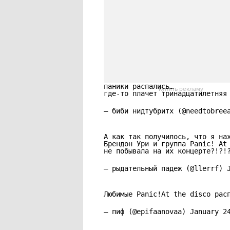
«Я не плачу, прост
группа panic! at the disco пре
— фиалочка (@peelia_t)
January
паники распались…
Купить рекламу
где-то плачет тринадцатилетняя
— биби нидтубритх (@needtobre
А как так получилось, что я на
Брендон Ури и группа Panic! At
не побывала на их концерте?!?!
— рыдательный падеж (@llerrf)
Любимые Panic!At the disco рас
— пиф (@epifaanovaa)
January 2