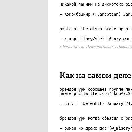
Никакой паники на дискотеке
pi
— Квир-башкир (@JaneStenn)
Jan
panic at the disco broke up
pi
— ⚠️ корі (they/she) (@kory_wa
«Panic! At The Disco распались. Након
Как на самом деле
брендон ури сообщает группе пэ
цвете
pic.twitter.com/3knoA7cS
— cøry | (@elenhtt)
January 24
брендон ури когда объявил о ра
— рыжая из дракондаз (@_miser