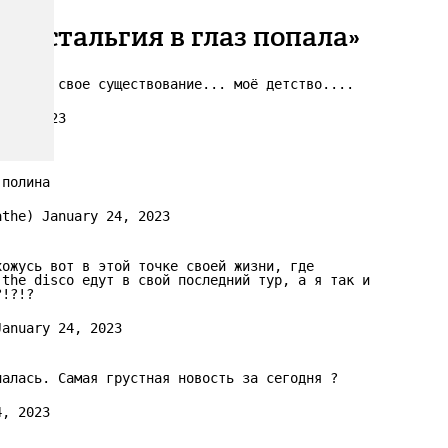
о ностальгия в глаз попала»
кратила свое существование... моё детство....
 24, 2023
 полина
eathe)
January 24, 2023
хожусь вот в этой точке своей жизни, где
 the disco едут в свой последний тур, а я так и
?!?!?
January 24, 2023
палась. Самая грустная новость за сегодня ?
4, 2023