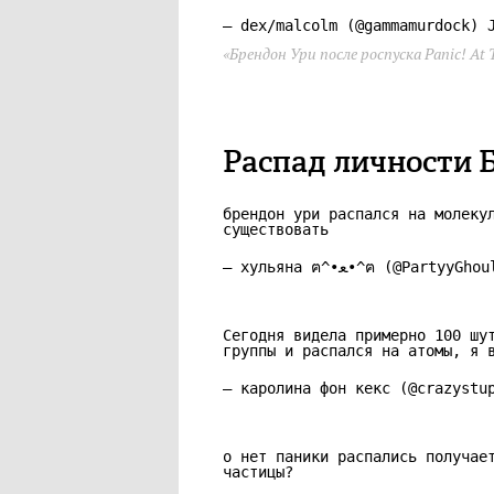
— dex/malcolm (@gammamurdock)
«Брендон Ури после роспуска Panic! At 
Распад личности 
брендон ури распался на молеку
существовать
— хульяна ฅ^•ﻌ•^ฅ (@PartyyG
Сегодня видела примерно 100 шу
группы и распался на атомы, я 
— каролина фон кекс (@crazyst
о нет паники распались получае
частицы?