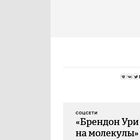
СОЦСЕТИ
«Брендон Ури
на молекулы»