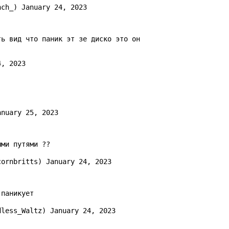
unch_)
January 24, 2023
ть вид что паник эт зе диско это он
4, 2023
anuary 25, 2023
ыми путями ??
cornbritts)
January 24, 2023
 паникует
dless_Waltz)
January 24, 2023