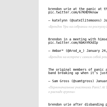
brendon urie at the panic at t
pic.twitter.com/67KHD9knuw
— katelynn (@sateIlitemoons)
J
«Брендон Ури на собрании по роспуску P
Brendon in a meeting with hims
pic.twitter.com/AbKnYKXdIp
— Ambar* (@Arod_a_)
January 24
«Брендон на встрече с самим собой реш
The original members of panic 
band breaking up when it’s jus
— Sam Gross (@samtgross)
Janua
«Первоначальные участники Panic! At T
о распаде группы»
brendon urie after disbanding 