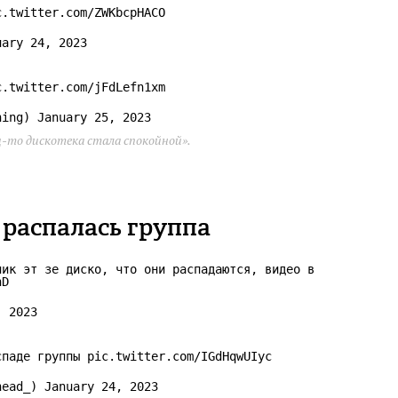
c.twitter.com/ZWKbcpHACO
uary 24, 2023
c.twitter.com/jFdLefn1xm
rning)
January 25, 2023
ец-то дискотека стала спокойной».
 распалась группа
ник эт зе диско, что они распадаются, видео в
nD
, 2023
спаде группы
pic.twitter.com/IGdHqwUIyc
yhead_)
January 24, 2023