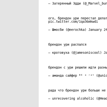
— Затерянный Эдди (@_Marvel_b
ого, брендон ури перестал дела
pic.twitter.com/1qa36mkwdi
— Шмосби (@eerochka)
January 2
брендон ури распался
— кротовуха (@jamesoniscool)
J
брендон с ури решили идти разн
— аманда сайфер ᴮᴱ ᵃ ʳᵃᵗ (@uni
рада что брендон ури больше не
— unrecovering alcoholic (@Hea