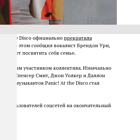
! At the Disco официально
прекратила
зни. Об этом сообщил вокалист Брендон Ури,
м и хочет посвятить себя семье.
твенным участником коллектива. Изначально
 Росс, Спенсер Смит, Джон Уолкер и Даллон
а всех музыкантов Panic! At the Disco стал
ию пользователей соцсетей на окончательный