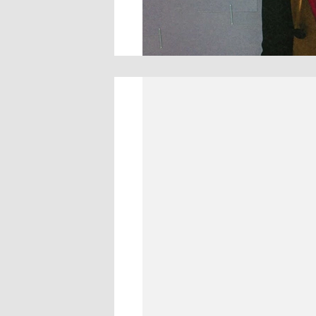
Американская рок-группа Panic
существование на 20-м году жи
отметив, что скоро станет отцо
Последние годы Ури
был
единс
в состав группы входили Райан
Уикс, но в 2017 году после уход
сольным проектом Брендона.
«Большой Город» собрал реакц
распад культовой рок-группы.