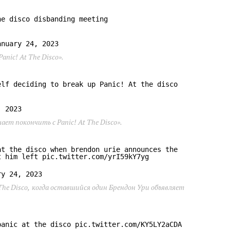
he disco disbanding meeting
anuary 24, 2023
anic! At The Disco».
elf deciding to break up Panic! At the disco
, 2023
ает покончить с Panic! At The Disco».
at the disco when brendon urie announces the
t him left
pic.twitter.com/yrI59kY7yg
ry 24, 2023
he Disco,
когда оставшийся один Брендон Ури объявляет
panic at the disco
pic.twitter.com/KY5LY2aCDA