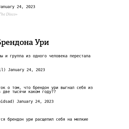
January 24, 2023
The Disco»
Брендона Ури
лы и группа из одного человека перестала
houll)
January 24, 2023
ток о том, что брендон ури выгнал себя из
в две тысячи каком году??
upidsad)
January 24, 2023
тся брендон ури расщепил себя на мелкие