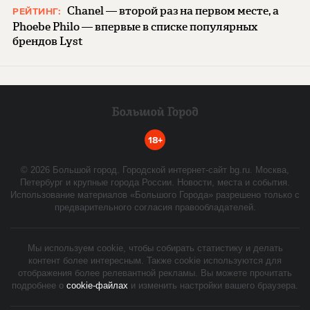
Chanel — второй раз на первом месте, а
РЕЙТИНГ:
Phoebe Philo — впервые в списке популярных
брендов Lyst
18+
©
2026
Большой город. Городской интернет-сайт bg.ru. Москва,
Петербург и крупные города России. Новости, места и события.
Использование материалов «Большого Города» разрешено только с
предварительного согласия правообладателей.
Мы используем cookie, чтобы собирать статистику и делать
контент более интересным. Также cookie используются для
отображения более релевантной рекламы. Вы можете прочитать
подробнее о
cookie-файлах
и изменить настройки вашего браузера.