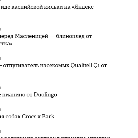
Я
виде каспийской кильки на «Яндекс
Я
перед Масленицей — блиноплед от
стка»
Я
 отпугиватель насекомых Qualitell Q1 от
Я
 пианино от Duolingo
Я
я собак Crocs x Bark
Я