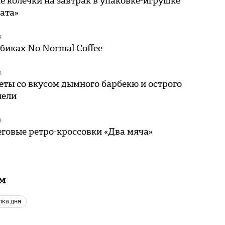
 колечки на завтрак в упаковке-игрушке
ата»
Я
биках No Normal Coffee
Я
ты со вкусом дымного барбекю и острого
нели
Я
говые ретро-кроссовки «Два мяча»
ам
упка дня