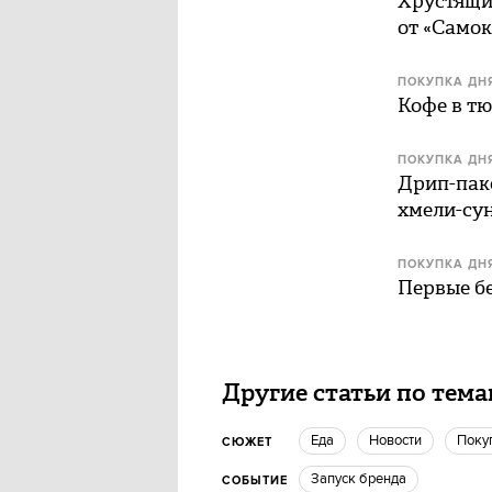
Хрустящие
от «Самок
ПОКУПКА ДН
Кофе в тю
ПОКУПКА ДН
Дрип-паке
хмели-су
ПОКУПКА ДН
Первые бе
Другие статьи по тем
еда
новости
Пок
СЮЖЕТ
запуск бренда
СОБЫТИЕ