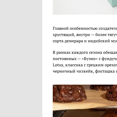
Главной особенностью создатели
хрустящий, внутри — более тягуч
сорта демерара и индийский мус
В рамках каждого сезона обеща
постоянных — «Буэно» с фунду
Lotus, классика с грецким орех
черничный чизкейк, фисташка 