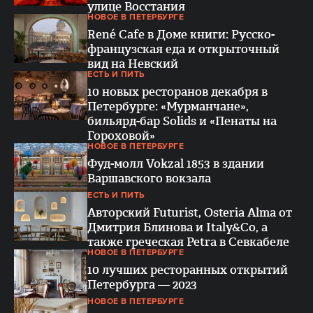
улице Восстания
НОВОЕ В ПЕТЕРБУРГЕ
René Cafe в Доме книги: Русско-
французская еда и открыточный
вид на Невский
ЕСТЬ И ПИТЬ
10 новых ресторанов декабря в
Петербурге: «Мурманчане»,
бильярд-бар Solids и «Пенаты на
Гороховой»
НОВОЕ В ПЕТЕРБУРГЕ
Фуд-молл Vokzal 1853 в здании
Варшавского вокзала
ЕСТЬ И ПИТЬ
Авторский Futurist, Osteria Alma от
Дмитрия Блинова и Italy&Co, а
также греческая Petra в Севкабеле
НОВОЕ В ПЕТЕРБУРГЕ
10 лучших ресторанных открытий
Петербурга — 2023
НОВОЕ В ПЕТЕРБУРГЕ