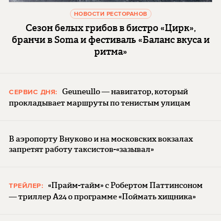
НОВОСТИ РЕСТОРАНОВ
Сезон белых грибов в бистро «Цирк»,
бранчи в Soma и фестиваль «Баланс вкуса и
ритма»
Geuneullo — навигатор, который
СЕРВИС ДНЯ:
прокладывает маршруты по тенистым улицам
В аэропорту Внуково и на московских вокзалах
запретят работу таксистов-«зазывал»
«Прайм-тайм» с Робертом Паттинсоном
ТРЕЙЛЕР:
— триллер A24 о программе «Поймать хищника»