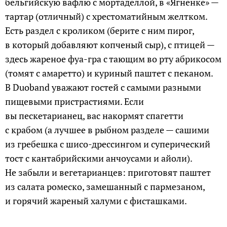
бельгийскую вафлю с мортаделлой, в «Ягненке» —
тартар (отличный) с хрестоматийным желтком.
Есть раздел с кроликом (берите с ним пирог,
в который добавляют копченый сыр), с птицей —
здесь жареное фуа-гра с тающим во рту абрикосом
(томят с амаретто) и куриный паштет с пеканом.
В Duoband уважают гостей с самыми разными
пищевыми пристрастиями. Если
вы пескетарианец, вас накормят спагетти
с крабом (а лучшее в рыбном разделе — сашими
из гребешка с шисо-дрессингом и суперический
тост с кантабрийскими анчоусами и айоли).
Не забыли и вегетарианцев: приготовят паштет
из салата ромеско, замешанный с пармезаном,
и горячий жареный халуми с фисташками.