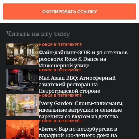
СКОПИРОВАТЬ ССЫЛКУ
Читать на эту тему
НОВОЕ В ПЕТЕРБУРГЕ
Файн-дайнинг-ЗОЖ и 50 оттенков
розового: Roze & Dance на
Инженерной улице
НОВОЕ В ПЕТЕРБУРГЕ
Mad Asian BBQ: Атмосферный
азиатский ресторан на
Петроградской стороне
НОВОЕ В ПЕТЕРБУРГЕ
Ivory Garden: Слоны-талисманы,
идеальные ватрушки и ленивые
вареники со вкусом из детства
НОВОЕ В ПЕТЕРБУРГЕ
«Витя»: Бар по-петербургски в
парадной 100-летнего дома на