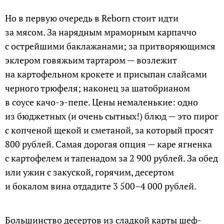
Но в первую очередь в Reborn стоит идти
за мясом. За нарядным мраморным карпаччо
с острейшими баклажанами; за притворяющимся
эклером говяжьим тартаром — возлежит
на картофельном крокете и присыпан слайсами
черного трюфеля; наконец за шатобрианом
в соусе качо-э-пепе. Цены немаленькие: одно
из бюджетных (и очень сытных!) блюд — это пирог
с копченой щекой и сметаной, за который просят
800 рублей. Самая дорогая опция — каре ягненка
с картофелем и тапенадом за 2 900 рублей. За обед
или ужин с закуской, горячим, десертом
и бокалом вина отдадите 3 500–4 000 рублей.
Большинство десертов из сладкой карты шеф-