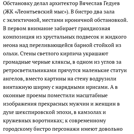
Обстановку делал архитектор Вячеслав Гедуев
(ЖК «Леонтьевский мыс»). В бистро два зала
с эклектичной, местами ироничной обстановкой.
В первом внимание забирает грандиозная
композиция из хрустальных подвесок и жидкого
неона над переливающейся барной стойкой из
ольхи. Стены светлого кирпича украшают
громадные черные кляксы, в одном из углов за
ретросветильниками прячутся маленькие статуи
ангелов, вместо картины на стену водрузили
винтажную ширму с нарядными ирисами. А в
оконные проемы поместили масштабные
изображения прекрасных мужчин и женщин в
духе шекспировской эпохи, в камзолах и
кружевных воротниках; к современному
городскому бистро персонажи имеют довольно