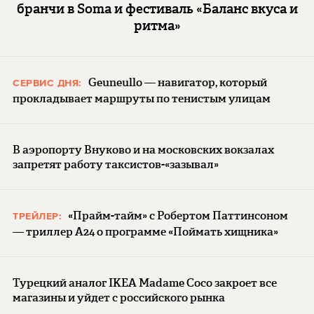
бранчи в Soma и фестиваль «Баланс вкуса и
ритма»
Geuneullo — навигатор, который
СЕРВИС ДНЯ:
прокладывает маршруты по тенистым улицам
В аэропорту Внуково и на московских вокзалах
запретят работу таксистов-«зазывал»
«Прайм-тайм» с Робертом Паттинсоном
ТРЕЙЛЕР:
— триллер A24 о программе «Поймать хищника»
Турецкий аналог IKEA Madame Coco закроет все
магазины и уйдет с российского рынка