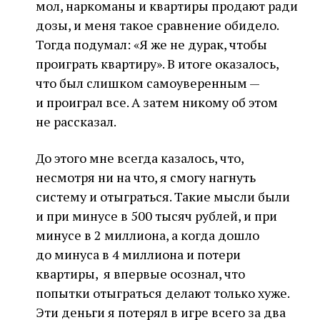
мол, наркоманы и квартиры продают ради
дозы, и меня такое сравнение обидело.
Тогда подумал: «Я же не дурак, чтобы
проиграть квартиру». В итоге оказалось,
что был слишком самоуверенным —
и проиграл все. А затем никому об этом
не рассказал.
До этого мне всегда казалось, что,
несмотря ни на что, я смогу нагнуть
систему и отыграться. Такие мысли были
и при минусе в 500 тысяч рублей, и при
минусе в 2 миллиона, а когда дошло
до минуса в 4 миллиона и потери
квартиры, я впервые осознал, что
попытки отыграться делают только хуже.
Эти деньги я потерял в игре всего за два