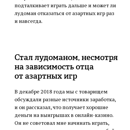
подталкивает играть дальше и может ли
лудоман отказаться от азартных игр раз
и навсегда.
Стал лудоманом, несмотря
на зависимость отца
от азартных игр
В декабре 2018 года мы с товарищем
обсуждали разные источники заработка,
и он рассказал, что получает хорошие
деньги на выигрышах в онлайн-казино.
Он не советовал мне начинать играть,