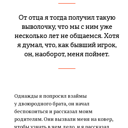
От отца я тогда получил такую
выволочку, что мы с ним уже
несколько лет не общаемся. Хотя
я думал, что, как бывший игрок,
он, наоборот, меня поймет.
Однажды я попросил взаймы
у двоюродного брата, он начал
беспокоиться и рассказал моим
родителям. Они вызвали меня на ковер,
чтобы узнать в чем дело, и я рассказал