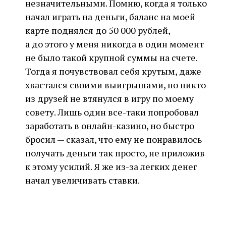
незначительными. Помню, когда я только
начал играть на деньги, баланс на моей
карте поднялся до 50 000 рублей,
а до этого у меня никогда в один момент
не было такой крупной суммы на счете.
Тогда я почувствовал себя крутым, даже
хвастался своими выигрышами, но никто
из друзей не втянулся в игру по моему
совету. Лишь один все-таки попробовал
заработать в онлайн-казино, но быстро
бросил — сказал, что ему не понравилось
получать деньги так просто, не приложив
к этому усилий. Я же из-за легких денег
начал увеличивать ставки.