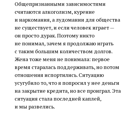
Общепризнанными зависимостями
считаются алкоголизм, курение
и наркомания, а лудомании для общества
не существует, и если человек играет —
он просто дурак. Поэтому никто
не понимал, зачем я продолжаю играть
с таким большим количеством долгов.
Жена тоже меня не понимала: первое
время старалась поддерживать, но потом
отношения испортились. Ситуацию
усугубило то, что я попросил у нее деньги
на закрытие кредита, но все проиграл. Эта
ситуация стала последней каплей,
и мы развелись.