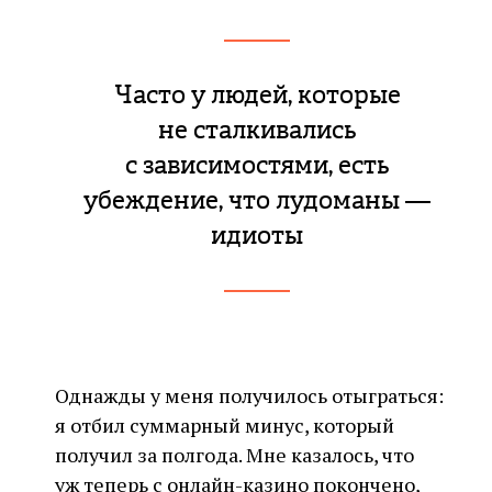
Часто у людей, которые
не сталкивались
с зависимостями, есть
убеждение, что лудоманы —
идиоты
Однажды у меня получилось отыграться:
я отбил суммарный минус, который
получил за полгода. Мне казалось, что
уж теперь с онлайн-казино покончено,