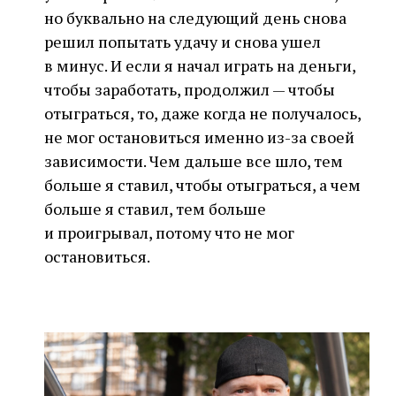
но буквально на следующий день снова
решил попытать удачу и снова ушел
в минус. И если я начал играть на деньги,
чтобы заработать, продолжил — чтобы
отыграться, то, даже когда не получалось,
не мог остановиться именно из-за своей
зависимости. Чем дальше все шло, тем
больше я ставил, чтобы отыграться, а чем
больше я ставил, тем больше
и проигрывал, потому что не мог
остановиться.