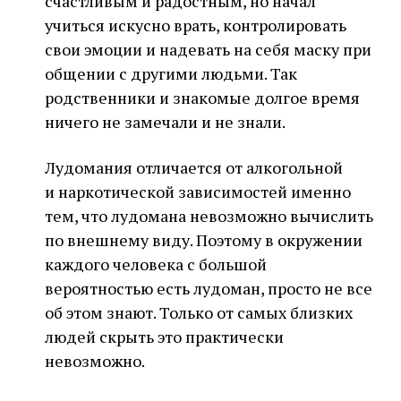
счастливым и радостным, но начал
учиться искусно врать, контролировать
свои эмоции и надевать на себя маску при
общении с другими людьми. Так
родственники и знакомые долгое время
ничего не замечали и не знали.
Лудомания отличается от алкогольной
и наркотической зависимостей именно
тем, что лудомана невозможно вычислить
по внешнему виду. Поэтому в окружении
каждого человека с большой
вероятностью есть лудоман, просто не все
об этом знают. Только от самых близких
людей скрыть это практически
невозможно.