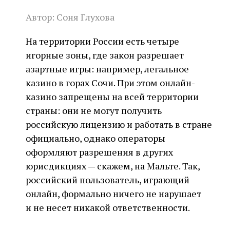
Автор: Соня Глухова
На территории России есть четыре
игорные зоны, где закон разрешает
азартные игры: например, легальное
казино в горах Сочи. При этом онлайн-
казино запрещены на всей территории
страны: они не могут получить
российскую лицензию и работать в стране
официально, однако операторы
оформляют разрешения в других
юрисдикциях — скажем, на Мальте. Так,
российский пользователь, играющий
онлайн, формально ничего не нарушает
и не несет никакой ответственности.