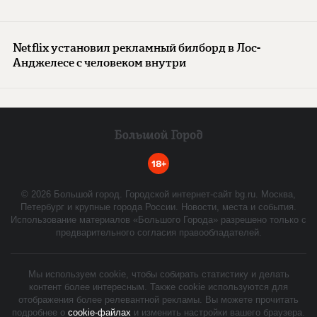
Netflix установил рекламный билборд в Лос-
Анджелесе с человеком внутри
18+
©
2026
Большой город. Городской интернет-сайт bg.ru. Москва,
Петербург и крупные города России. Новости, места и события.
Использование материалов «Большого Города» разрешено только с
предварительного согласия правообладателей.
Мы используем cookie, чтобы собирать статистику и делать
контент более интересным. Также cookie используются для
отображения более релевантной рекламы. Вы можете прочитать
подробнее о
cookie-файлах
и изменить настройки вашего браузера.