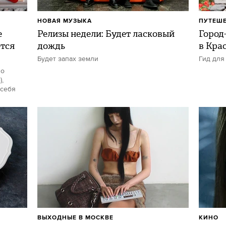
НОВАЯ МУЗЫКА
ПУТЕШ
е
Релизы недели: Будет ласковый
Город-
ется
дождь
в Кра
Будет запах земли
Гид для
но
,
 себя
ВЫХОДНЫЕ В МОСКВЕ
КИНО