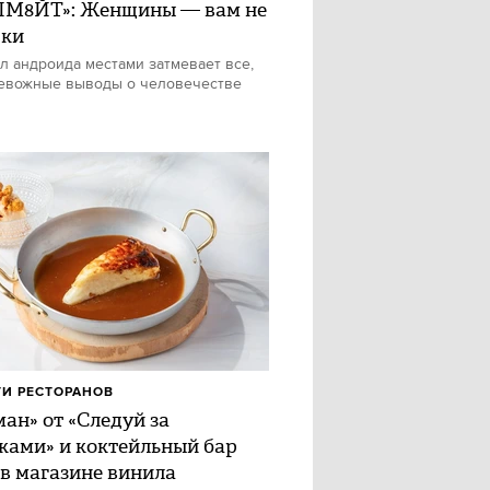
М8ЙТ»: Женщины — вам не
шки
л андроида местами затмевает все,
евожные выводы о человечестве
И РЕСТОРАНОВ
ан» от «Следуй за
ками» и коктейльный бар
 в магазине винила