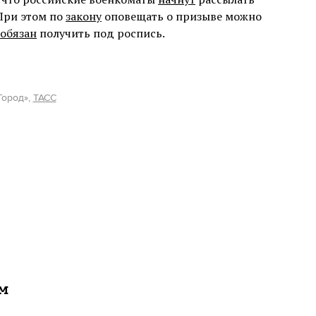
При этом по
закону
оповещать о призыве можно
обязан
получить под роспись.
Город»,
ТАСС
ам