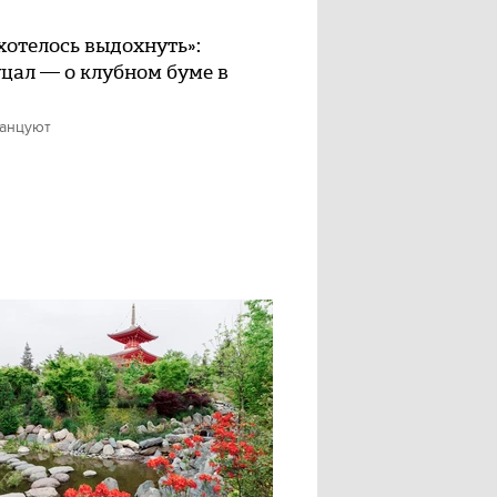
хотелось выдохнуть»:
цал — о клубном буме в
танцуют