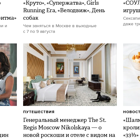
о
«Круто», «Супержатва», Girls
«СОУЛ
Running Era, «Велодвиж», День
игру
ритма»
собак
Сексапи
даже тр
ни и
Чем заняться в Москве в выходные
с 7 по 9 августа
ПУТЕШЕСТВИЯ
НОВОСТ
Генеральный менеджер The St.
«Шалм
Regis Moscow Nikolskaya — о
кроли
щин
новой роскоши и отеле с видом на
«33⅓»