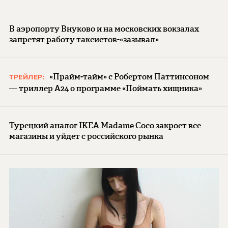
В аэропорту Внуково и на московских вокзалах
запретят работу таксистов-«зазывал»
«Прайм-тайм» с Робертом Паттинсоном
ТРЕЙЛЕР:
— триллер A24 о программе «Поймать хищника»
Турецкий аналог IKEA Madame Coco закроет все
магазины и уйдет с российского рынка