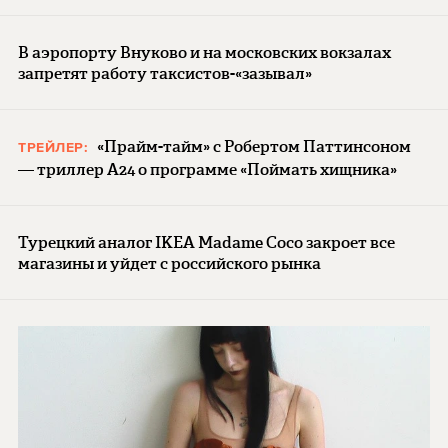
В аэропорту Внуково и на московских вокзалах
запретят работу таксистов-«зазывал»
«Прайм-тайм» с Робертом Паттинсоном
ТРЕЙЛЕР:
— триллер A24 о программе «Поймать хищника»
Турецкий аналог IKEA Madame Coco закроет все
магазины и уйдет с российского рынка