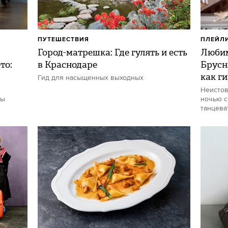
ПУТЕШЕСТВИЯ
ПЛЕЙЛ
Город-матрешка: Где гулять и есть
Любим
то:
в Краснодаре
Брусн
как г
Гид для насыщенных выходных
Неистов
ты
ночью с
танцева