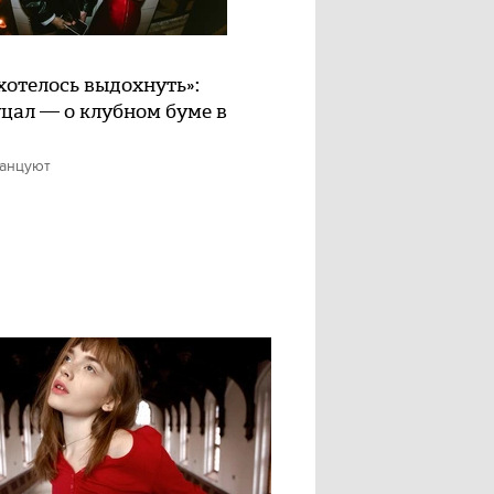
хотелось выдохнуть»:
цал — о клубном буме в
танцуют