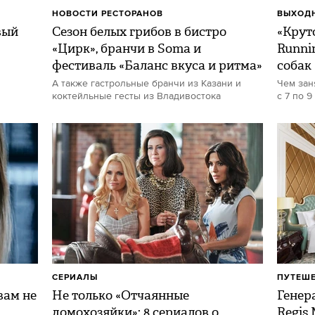
НОВОСТИ РЕСТОРАНОВ
ВЫХОДН
вый
Сезон белых грибов в бистро
«Круто
«Цирк», бранчи в Soma и
Runni
фестиваль «Баланс вкуса и ритма»
собак
А также гастрольные бранчи из Казани и
Чем зан
коктейльные гесты из Владивостока
с 7 по 9
СЕРИАЛЫ
ПУТЕШ
ам не
Не только «Отчаянные
Генер
домохозяйки»: 8 сериалов о
Regis