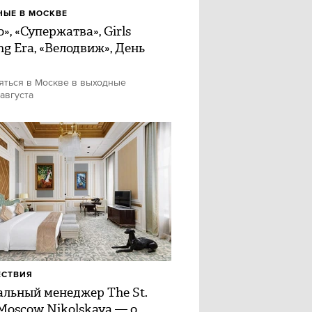
ЫЕ В МОСКВЕ
», «Супержатва», Girls
ng Era, «Велодвиж», День
яться в Москве в выходные
 августа
ЕСТВИЯ
альный менеджер The St.
 Moscow Nikolskaya — о