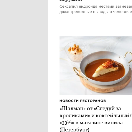
Сексапил андроида местами затмевае
даже тревожные выводы о человече
НОВОСТИ РЕСТОРАНОВ
«Шалман» от «Следуй за
кроликами» и коктейльный 
«33⅓» в магазине винила
(Петербург)