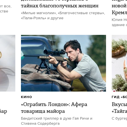
тайнах благополучных женщин
новой
т все,
стве
Кремл
«Милые магнолии», «Благочестивые стервы»,
«Палм-Рояль» и другие
Юлия Не
здание 
КИНО
ГИД «Б
«Ограбить Лондон»: Афера
Вкусы
бар
товарища майора
«Тайг
Бандитский триллер в духе Гая Ричи и
С бурге
Стивена Содерберга