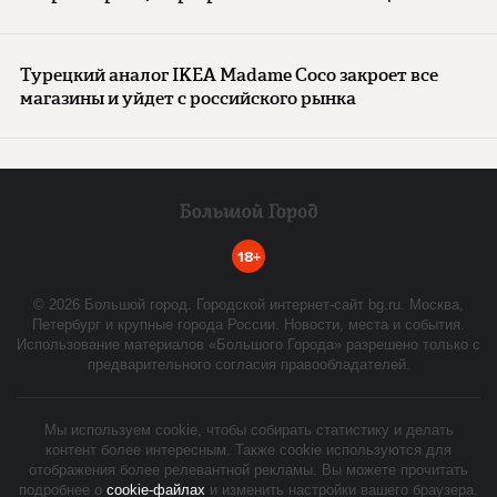
Турецкий аналог IKEA Madame Coco закроет все
магазины и уйдет с российского рынка
18+
©
2026
Большой город. Городской интернет-сайт bg.ru. Москва,
Петербург и крупные города России. Новости, места и события.
Использование материалов «Большого Города» разрешено только с
предварительного согласия правообладателей.
Мы используем cookie, чтобы собирать статистику и делать
контент более интересным. Также cookie используются для
отображения более релевантной рекламы. Вы можете прочитать
подробнее о
cookie-файлах
и изменить настройки вашего браузера.