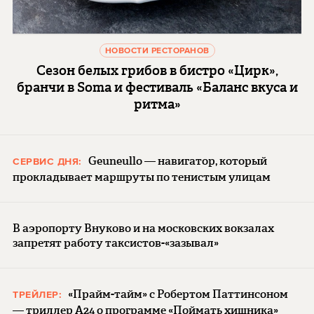
НОВОСТИ РЕСТОРАНОВ
Сезон белых грибов в бистро «Цирк»,
бранчи в Soma и фестиваль «Баланс вкуса и
ритма»
Geuneullo — навигатор, который
СЕРВИС ДНЯ:
прокладывает маршруты по тенистым улицам
В аэропорту Внуково и на московских вокзалах
запретят работу таксистов-«зазывал»
«Прайм-тайм» с Робертом Паттинсоном
ТРЕЙЛЕР:
— триллер A24 о программе «Поймать хищника»