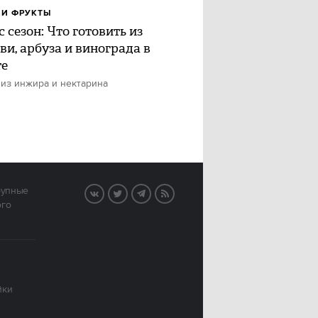
И ФРУКТЫ
 сезон: Что готовить из
ви, арбуза и винограда в
те
 из инжира и нектарина
рупные
VK
Twitter
Telegram
RSS
ого
йки