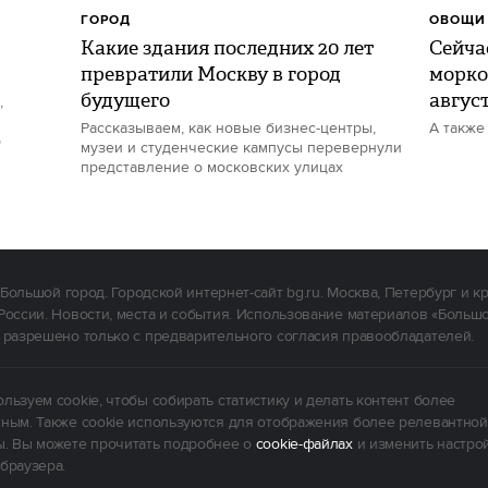
ГОРОД
ОВОЩИ 
Какие здания последних 20 лет
Сейчас
превратили Москву в город
морко
будущего
авгус
,
Рассказываем, как новые бизнес-центры,
А также
р
музеи и студенческие кампусы перевернули
представление о московских улицах
Большой город. Городской интернет-сайт bg.ru. Москва, Петербург и к
России. Новости, места и события. Использование материалов «Больш
 разрешено только с предварительного согласия правообладателей.
льзуем cookie, чтобы собирать статистику и делать контент более
ным. Также cookie используются для отображения более релевантной
. Вы можете прочитать подробнее о
cookie-файлах
и изменить настро
браузера.