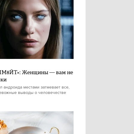
М8ЙТ»: Женщины — вам не
шки
л андроида местами затмевает все,
евожные выводы о человечестве