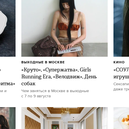
ВЫХОДНЫЕ В МОСКВЕ
КИНО
о
«Круто», «Супержатва», Girls
«СОУЛ
Running Era, «Велодвиж», День
игру
ритма»
собак
Сексапи
даже тр
ни и
Чем заняться в Москве в выходные
с 7 по 9 августа