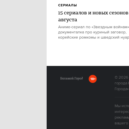
СЕРИАЛЫ
15 сериалов и новых сезонов
августа
Аниме-сериал по «Звездным войнам»
документалка про куриный заговор,
корейские ромкомы и шведский нуа
© 2026
18+
города 
Города»
Мы испо
интерес
рекламы
вашего 