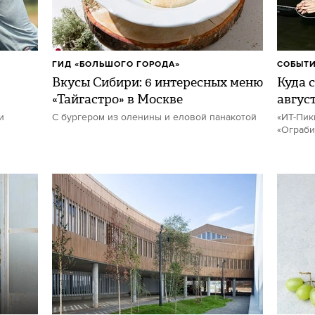
ГИД «БОЛЬШОГО ГОРОДА»
СОБЫТИ
Вкусы Сибири: 6 интересных меню
Куда с
«Тайгастро» в Москве
авгус
и
С бургером из оленины и еловой панакотой
«ИТ-Пик
«Ограби