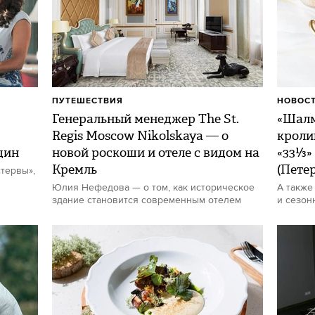
ПУТЕШЕСТВИЯ
НОВОСТ
Генеральный менеджер The St.
«Шалм
Regis Moscow Nikolskaya — о
кроли
щин
новой роскоши и отеле с видом на
«33⅓»
Кремль
(Пете
тервы»,
Юлия Нефедова — о том, как историческое
А также
здание становится современным отелем
и сезон