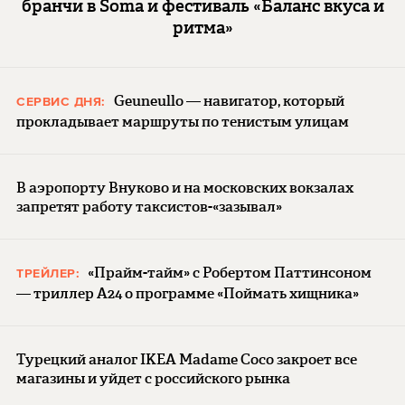
бранчи в Soma и фестиваль «Баланс вкуса и
ритма»
Geuneullo — навигатор, который
СЕРВИС ДНЯ:
прокладывает маршруты по тенистым улицам
В аэропорту Внуково и на московских вокзалах
запретят работу таксистов-«зазывал»
«Прайм-тайм» с Робертом Паттинсоном
ТРЕЙЛЕР:
— триллер A24 о программе «Поймать хищника»
Турецкий аналог IKEA Madame Coco закроет все
магазины и уйдет с российского рынка