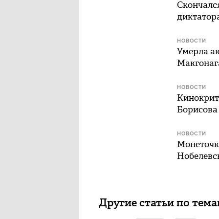
Скончалс
диктатора
НОВОСТИ
Умерла а
Макгонаг
НОВОСТИ
Кинокрит
Борисова
НОВОСТИ
Монеточк
Нобелевс
Другие статьи по тем