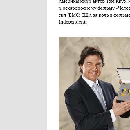
Американский актер Том Круз,
и оскароносному фильму «Челов
сил (ВМС) США за роль в фильм
Independent.