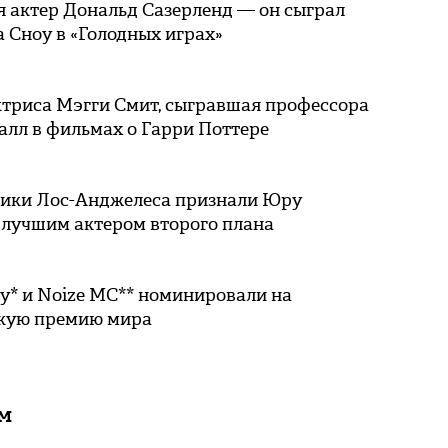
я актер Дональд Сазерленд — он сыграл
 Сноу в «Голодных играх»
ктриса Мэгги Смит, сыгравшая профессора
алл в фильмах о Гарри Поттере
ики Лос-Анджелеса признали Юру
 лучшим актером второго плана
у* и Noize MC** номинировали на
кую премию мира
ам