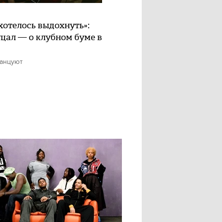
хотелось выдохнуть»:
цал — о клубном буме в
танцуют