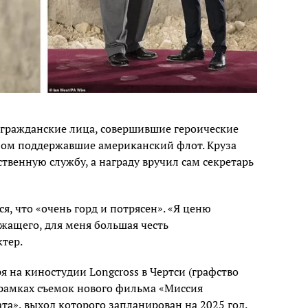
гражданские лица, совершившие героические
зом поддержавшие американский флот. Круза
венную службу, а награду вручил сам секретарь
я, что «очень горд и потрясен». «Я ценю
жащего, для меня большая честь
ктер.
я на киностудии Longcross в Чертси (графство
в рамках съемок нового фильма «Миссия
а», выход которого запланирован на 2025 год.