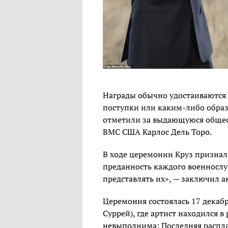
Награды обычно удостаиваются 
поступки или каким‑либо обра
отметили за выдающуюся общест
ВМС США Карлос Дель Торо.
В ходе церемонии Круз призналс
преданность каждого военнослу
представлять их», — заключил а
Церемония состоялась 17 декабр
Суррей), где артист находился 
невыполнима: Последняя расплат