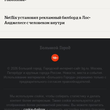
Netflix установил рекламный билборд в Лос-
Анджелесе с человеком внутри
18+
©
2026
Большой город. Городской интернет-сайт bg.ru. Москва,
Петербург и крупные города России. Новости, места и события.
Использование материалов «Большого Города» разрешено только с
предварительного согласия правообладателей.
Мы используем cookie, чтобы собирать статистику и делать
контент более интересным. Также cookie используются для
отображения более релевантной рекламы. Вы можете прочитать
подробнее о
cookie-файлах
и изменить настройки вашего браузера.