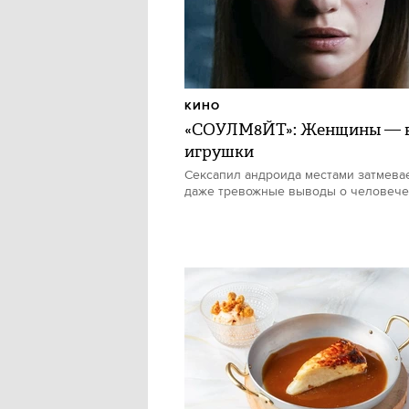
КИНО
«СОУЛМ8ЙТ»: Женщины — в
игрушки
Сексапил андроида местами затмевае
даже тревожные выводы о человече