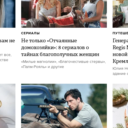
СЕРИАЛЫ
ПУТЕШ
ам не
Не только «Отчаянные
Генер
домохозяйки»: 8 сериалов о
Regis
тайнах благополучных женщин
новой
т все,
стве
Кремл
«Милые магнолии», «Благочестивые стервы»,
«Палм-Рояль» и другие
Юлия Не
здание 