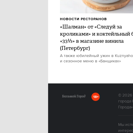
НОВОСТИ РЕСТОРАНОВ
«Шалман» от «Следуй за
кроликами» и коктейльный 
«33⅓» в магазине винила
(Петербург)
А также юбилейный ужин в Kuznyah
и сезонное меню в «Банщиках»
© 2026
18+
города 
Города»
Мы испо
интерес