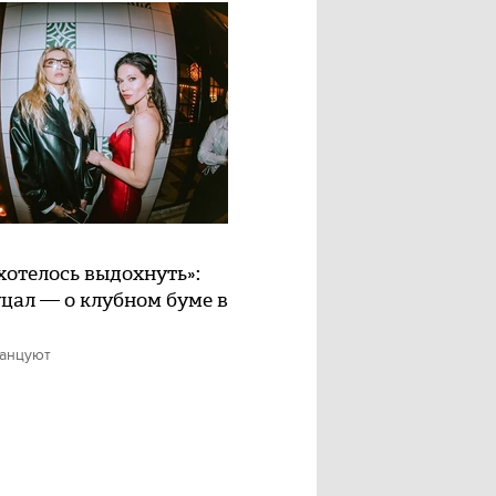
хотелось выдохнуть»:
цал — о клубном буме в
танцуют