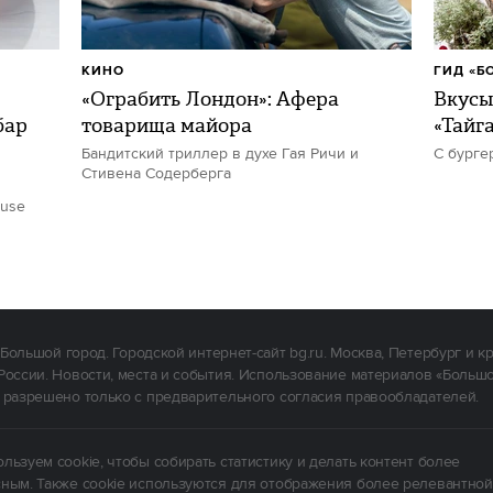
КИНО
ГИД «Б
«Ограбить Лондон»: Афера
Вкусы
бар
товарища майора
«Тайг
Бандитский триллер в духе Гая Ричи и
С бурге
Стивена Содерберга
ouse
Большой город. Городской интернет-сайт bg.ru. Москва, Петербург и к
России. Новости, места и события. Использование материалов «Больш
 разрешено только с предварительного согласия правообладателей.
льзуем cookie, чтобы собирать статистику и делать контент более
ным. Также cookie используются для отображения более релевантной