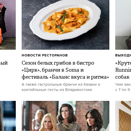
НОВОСТИ РЕСТОРАНОВ
ВЫХОДН
вый
Сезон белых грибов в бистро
«Круто
«Цирк», бранчи в Soma и
Runni
фестиваль «Баланс вкуса и ритма»
собак
А также гастрольные бранчи из Казани и
Чем зан
коктейльные гесты из Владивостока
с 7 по 9