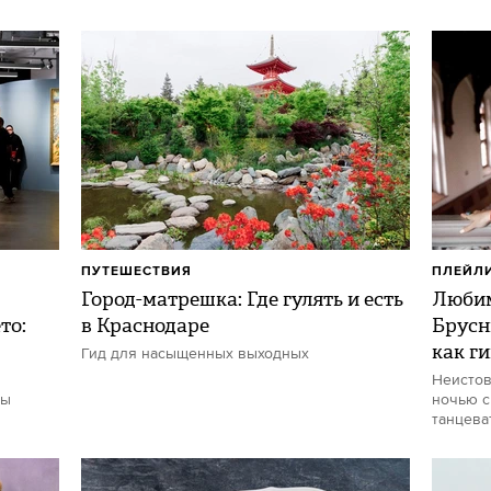
ПУТЕШЕСТВИЯ
ПЛЕЙЛ
Город-матрешка: Где гулять и есть
Любим
то:
в Краснодаре
Брусн
как г
Гид для насыщенных выходных
Неистов
ты
ночью с
танцева