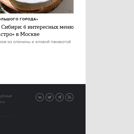
ОЛЬШОГО ГОРОДА»
 Сибири: 6 интересных меню
астро» в Москве
ром из оленины и еловой панакотой
рупные
VK
Twitter
Telegram
RSS
ого