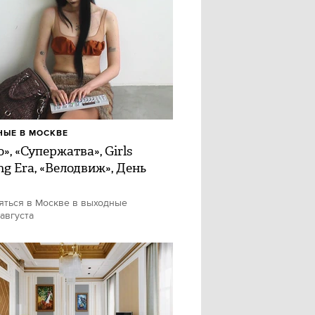
ЫЕ В МОСКВЕ
», «Супержатва», Girls
ng Era, «Велодвиж», День
яться в Москве в выходные
 августа