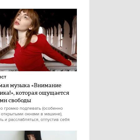
ИСТ
ая музыка «Внимание
ика!», которая ощущается
имн свободы
о громко подпевать (особенно
 открытыми окнами в машине),
ть и расслабляться, отпустив себя