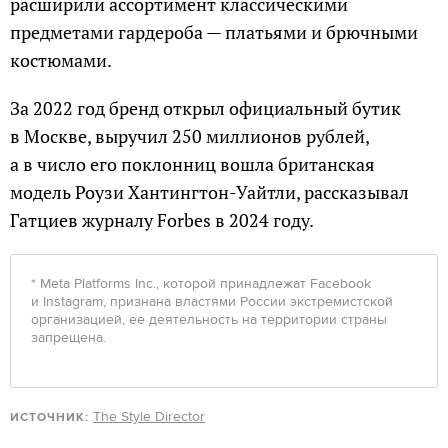
расширили ассортимент классическими
предметами гардероба — платьями и брючными
костюмами.
За 2022 год бренд открыл официальный бутик
в Москве, выручил 250 миллионов рублей,
а в число его поклонниц вошла британская
модель Роузи Хантингтон-Уайтли, рассказывал
Гатциев журналу Forbes в 2024 году.
* Meta Platforms Inc., которой принадлежат Facebook
и Instagram, признана властями России экстремистской
организацией, ее деятельность на территории страны
запрещена.
The Style Director
ИСТОЧНИК: