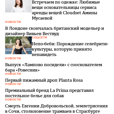
Встречаем по одежке: Любимые
вещи основательницы сервиса
аренды вещей Cloudset Амины
Мусаевой
НОВОСТИ
В Лондоне скончалась британский модельер и
дизайнер Вивьен Вествуд
СОЦСЕТИ
Непо-беби: Порождение селебрити-
культуры, которую принято
ненавидеть
НОВОСТИ
Выпуск «Лампово посидели» с сооснователем
бара «Ровесник»
НОВОСТИ
Первый пижамный дроп Planta Rosa
НОВОСТИ
Премиальный бренд La Prima представил
постельное белье для собак
НОВОСТИ
Смерть Евгении Добровольской, землетрясения
в Сочи, столкновение трамваев в Страсбурге