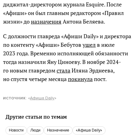
диджитал-директором журнала Esquire. После
«Афиши» он был главным редактором «Правил
жизни» до
назначения
Антона Беляева.
С должности главреда «Афиши Daily» и директора
по контенту «Афиши» Бебутов
ушел
в июле
2023 года. Временно исполняющей обязанности
тогда назначили Яну Циноеву. В ноябре 2024-
го новым главредом
стала
Иляна Эрднеева,
но спустя четыре месяца
покинула
пост.
: «
Афиша Daily
»
ИСТОЧНИК
Другие статьи по темам
новости
люди
назначение
«Афиша Daily»