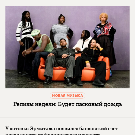
НОВАЯ МУЗЫКА
Релизы недели: Будет ласковый дождь
У котов из Эрмитажа появился банковский счет
после доната от французского мецената