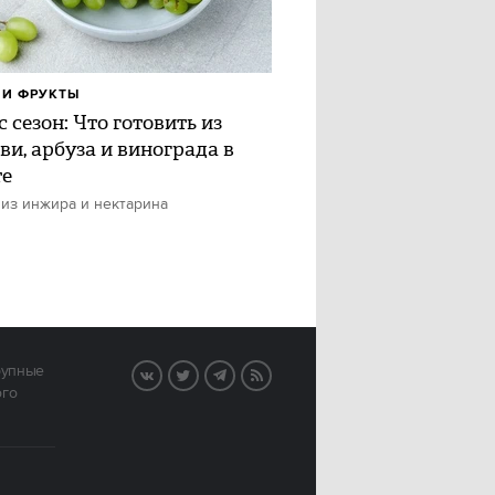
И ФРУКТЫ
 сезон: Что готовить из
ви, арбуза и винограда в
те
 из инжира и нектарина
рупные
VK
Twitter
Telegram
RSS
ого