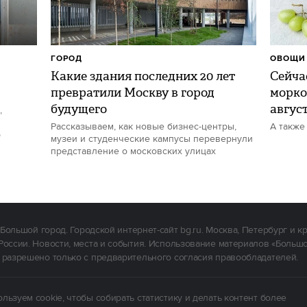
ГОРОД
ОВОЩИ 
Какие здания последних 20 лет
Сейчас
превратили Москву в город
морко
будущего
авгус
,
Рассказываем, как новые бизнес-центры,
А также
р
музеи и студенческие кампусы перевернули
представление о московских улицах
Большой город. Городской интернет-сайт bg.ru. Москва, Петербург и к
России. Новости, места и события. Использование материалов «Больш
 разрешено только с предварительного согласия правообладателей.
льзуем cookie, чтобы собирать статистику и делать контент более