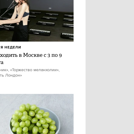
Я НЕДЕЛИ
ходить в Москве с 3 по 9
та
ник», «Торжество меланхолии»,
ть Лондон»