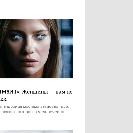
М8ЙТ»: Женщины — вам не
шки
л андроида местами затмевает все,
евожные выводы о человечестве