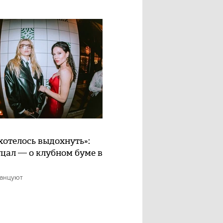
хотелось выдохнуть»:
цал — о клубном буме в
танцуют