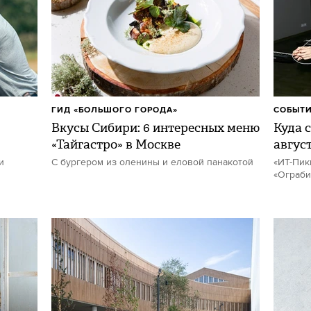
ГИД «БОЛЬШОГО ГОРОДА»
СОБЫТИ
Вкусы Сибири: 6 интересных меню
Куда с
«Тайгастро» в Москве
авгус
и
С бургером из оленины и еловой панакотой
«ИТ-Пик
«Ограби