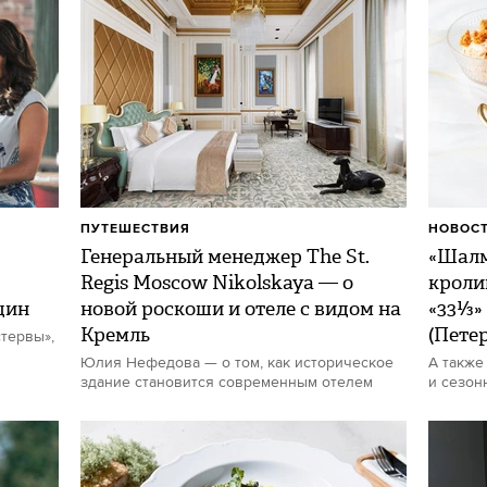
ПУТЕШЕСТВИЯ
НОВОСТ
Генеральный менеджер The St.
«Шалм
Regis Moscow Nikolskaya — о
кроли
щин
новой роскоши и отеле с видом на
«33⅓»
Кремль
(Пете
тервы»,
Юлия Нефедова — о том, как историческое
А также
здание становится современным отелем
и сезон