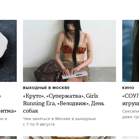
ВЫХОДНЫЕ В МОСКВЕ
КИНО
о
«Круто», «Супержатва», Girls
«СОУЛ
Running Era, «Велодвиж», День
игру
ритма»
собак
Сексапи
даже тр
ни и
Чем заняться в Москве в выходные
с 7 по 9 августа