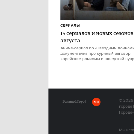
СЕРИАЛЫ
15 сериалов и новых сезонов
августа
Аниме-сериал по «Звездным войнам»
документалка про куриный заговор,
корейские ромкомы и шведский нуа
© 2026
18+
города 
Города»
Мы испо