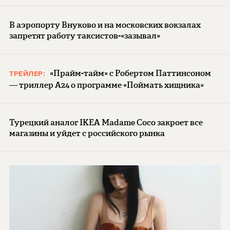
В аэропорту Внуково и на московских вокзалах
запретят работу таксистов-«зазывал»
«Прайм-тайм» с Робертом Паттинсоном
ТРЕЙЛЕР:
— триллер A24 о программе «Поймать хищника»
Турецкий аналог IKEA Madame Coco закроет все
магазины и уйдет с российского рынка