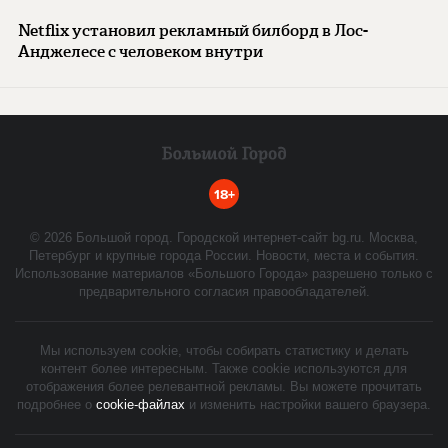
Netflix установил рекламный билборд в Лос-
Анджелесе с человеком внутри
18+
©
2026
Большой город. Городской интернет-сайт bg.ru. Москва,
Петербург и крупные города России. Новости, места и события.
Использование материалов «Большого Города» разрешено только с
предварительного согласия правообладателей.
Мы используем cookie, чтобы собирать статистику и делать
контент более интересным. Также cookie используются для
отображения более релевантной рекламы. Вы можете прочитать
подробнее о
cookie-файлах
и изменить настройки вашего браузера.