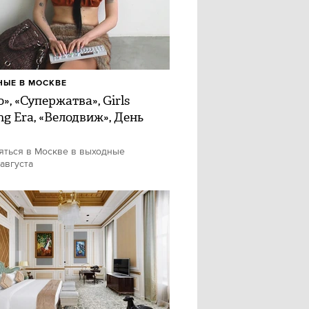
ЫЕ В МОСКВЕ
», «Супержатва», Girls
ng Era, «Велодвиж», День
яться в Москве в выходные
 августа