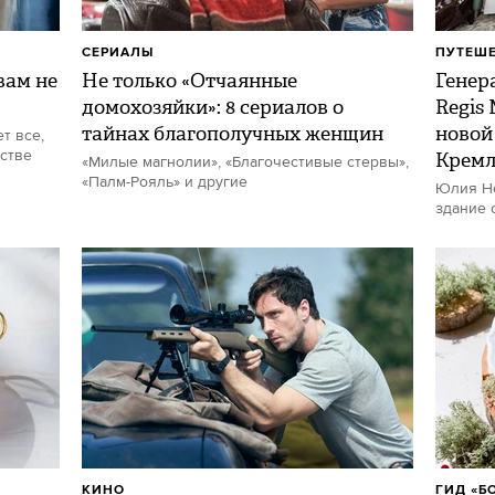
СЕРИАЛЫ
ПУТЕШ
ам не
Не только «Отчаянные
Генер
домохозяйки»: 8 сериалов о
Regis
тайнах благополучных женщин
новой
т все,
стве
Кремл
«Милые магнолии», «Благочестивые стервы»,
«Палм-Рояль» и другие
Юлия Не
здание 
КИНО
ГИД «Б