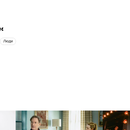
ам
люди