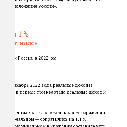
еское положение России».
на 1 %
сократились
раждан России в 2022-ом
ря по декабрь 2022 года реальные доходы
При этом в первые три квартала реальные доходы
шлого года зарплаты в номинальном выражении
у, а в реальном — сократились на 1,1 %.
оссии в номинальном выражении составила чуть