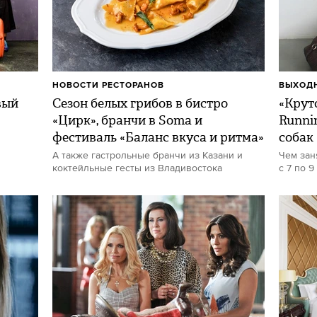
НОВОСТИ РЕСТОРАНОВ
ВЫХОДН
вый
Сезон белых грибов в бистро
«Круто
«Цирк», бранчи в Soma и
Runni
фестиваль «Баланс вкуса и ритма»
собак
А также гастрольные бранчи из Казани и
Чем зан
коктейльные гесты из Владивостока
с 7 по 9