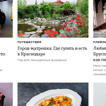
ПУТЕШЕСТВИЯ
ПЛЕЙЛ
Город-матрешка: Где гулять и есть
Любим
то:
в Краснодаре
Брусн
как г
Гид для насыщенных выходных
Неистов
ты
ночью с
танцева