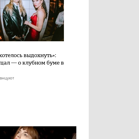
хотелось выдохнуть»:
цал — о клубном буме в
танцуют