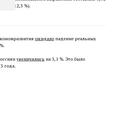
рост +12,3 %).
экономразвития
ожидало
падение реальных
%.
россиян
увеличились
на 3,1 %. Это было
3 года.