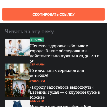
СКОПИРОВАТЬ ССЫЛКУ
Читать на эту тему
ПРОМО
Женское здоровье в большом
городе: Какие обследования
действительно нужны в 20, 30, 40 и
50
СЕРИАЛЫ
10 идеальных сериалов для
лета-2026
КОЛОНКИ
«Городу захотелось выдохнуть»:
Евгений Гуцал — о клубном буме в
Москве
СОЦСЕТИ
История одного сарафана: Как