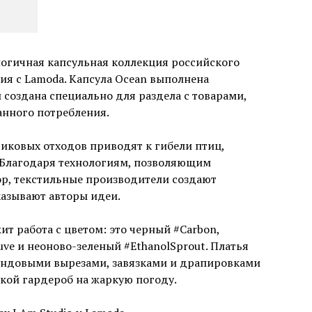
огичная капсульная коллекция российского
ция с Lamoda. Капсула Ocean выполнена
 создана специально для раздела с товарами,
нного потребления.
иковых отходов приводят к гибели птиц,
 Благодаря технологиям, позволяющим
ор, текстильные производители создают
казывают авторы идеи.
жит работа с цветом: это черный #Carbon,
e и неоново-зеленый #EthanolSprout. Платья
рендовыми вырезами, завязками и драпировками
ой гардероб на жаркую погоду.