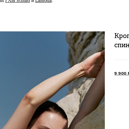
тах
I Am Studio
и
Lamoda
.
Кроп
спи
9 900