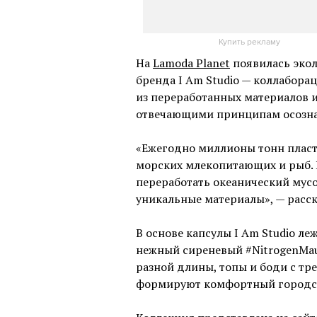
Купить рекламу
На
Lamoda Planet
появилась экол
бренда I Am Studio — коллабора
из переработанных материалов и
отвечающими принципам осозна
«Ежегодно миллионы тонн пласт
морских млекопитающих и рыб.
переработать океанический мус
уникальные материалы», — расс
В основе капсулы I Am Studio ле
нежный сиреневый #NitrogenMauv
разной длины, топы и боди с т
формируют комфортный городск